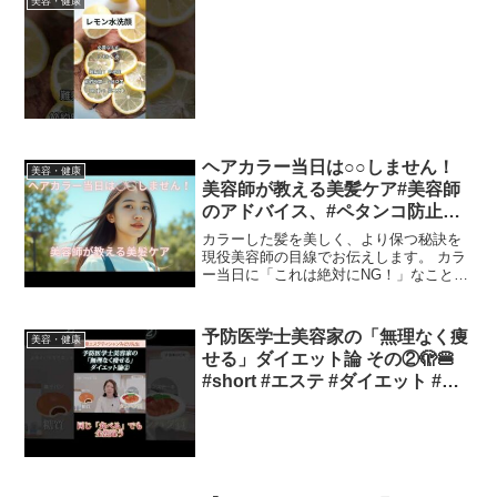
美容・健康
ヘアカラー当日は○○しません！
美容・健康
美容師が教える美髪ケア#美容師
のアドバイス、#ペタンコ防止、#
毛先潤いキープ、#タンパク質摂
カラーした髪を美しく、より保つ秘訣を
取、#ビタミン補給、#カラー後に
現役美容師の目線でお伝えします。 カラ
ー当日に「これは絶対にNG！」なことか
やりがちな失敗、#濃い色をキー
ら、日常生活やおすすめアイテムまで詳
プ、#透明感ヘア
しく解説します。 一緒に美髪を目指しま
しょう！髪を染めたその日は絶対に濡ら
予防医学士美容家の「無理なく痩
美容・健康
さないことが大切で...
せる」ダイエット論 その②🫣🍔
#short #エステ #ダイエット #リ
バウンド📺元動画→【ダイエッ
ト】色々やった結果、無理なく
「痩せ続ける」のはコレ