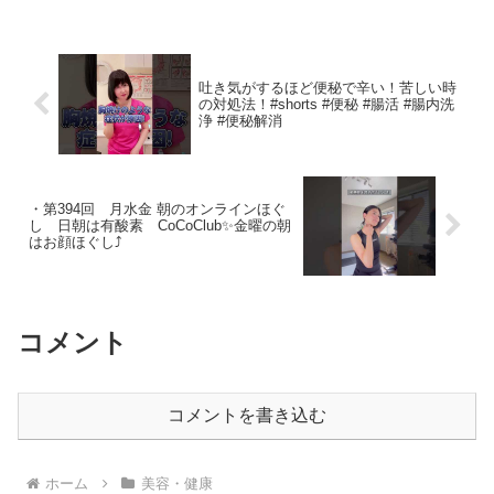
す。将来後悔しないために絶対に覚えて
おいてほしい必見の内容！...
吐き気がするほど便秘で辛い！苦しい時
の対処法！#shorts #便秘 #腸活 #腸内洗
浄 #便秘解消
・第394回 月水金 朝のオンラインほぐ
し 日朝は有酸素 CoCoClub✨金曜の朝
はお顔ほぐし⤴️
コメント
コメントを書き込む
ホーム
美容・健康