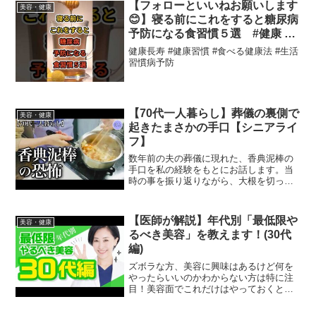
【フォローといいねお願いします
美容・健康
😊】寝る前にこれをすると糖尿病
予防になる食習慣５選 #健康 #
雑学 #予防医学 #医療 #予防 #寝
健康長寿 #健康習慣 #食べる健康法 #生活
る前 #夜 #糖尿病 #習慣
習慣病予防
【70代一人暮らし】葬儀の裏側で
美容・健康
起きたまさかの手口【シニアライ
フ】
数年前の夫の葬儀に現れた、香典泥棒の
手口を私の経験をもとにお話します。当
時の事を振り返りながら、大根を切って
天日干しをし、切り干し大根の煮つけを
作り、梅の咲く道を散歩しました。はじ
めまして、「さと」と申します。数年前
【医師が解説】年代別「最低限や
美容・健康
に夫に先立たれ、子供は独...
るべき美容」を教えます！(30代
編)
ズボラな方、美容に興味はあるけど何を
やったらいいのかわからない方は特に注
目！美容面でこれだけはやっておくと次
の年代で差が出る！そんな「最低限やる
べき美容」をえりりんがアドバイスしま