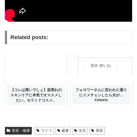
Related posts:
目次
【徹底比較】最近バズり過ぎの
【コレは買いでしょ】肌荒れの
フォロワーさんに言われた通り
針美容液、どっちの方がいい？
スキンケアに本気でオススメし
にイメチェンしたら夫が…
#shorts
たい。セラミドコスメ。
美容・健康
ライフ
健康
生活
美容