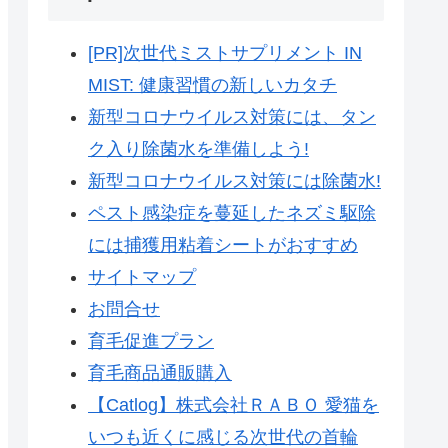
[PR]次世代ミストサプリメント IN
MIST: 健康習慣の新しいカタチ
新型コロナウイルス対策には、タン
ク入り除菌水を準備しよう!
新型コロナウイルス対策には除菌水!
ペスト感染症を蔓延したネズミ駆除
には捕獲用粘着シートがおすすめ
サイトマップ
お問合せ
育毛促進プラン
育毛商品通販購入
【Catlog】株式会社ＲＡＢＯ 愛猫を
いつも近くに感じる次世代の首輪