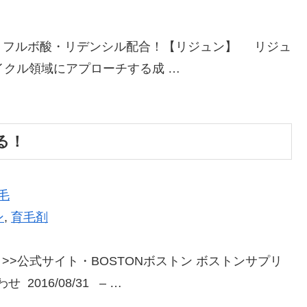
 件 フルボ酸・リデンシル配合！【リジュン】 リジュ
イクル領域にアプローチする成 …
る！
毛
ン
,
育毛剤
件 >>公式サイト・BOSTONボストン ボストンサプリ
016/08/31 – …