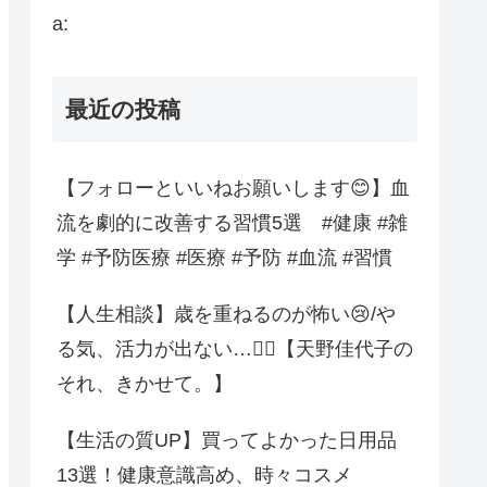
a:
最近の投稿
【フォローといいねお願いします😊】血
流を劇的に改善する習慣5選 #健康 #雑
学 #予防医療 #医療 #予防 #血流 #習慣
【人生相談】歳を重ねるのが怖い😢/や
る気、活力が出ない…😮‍💨【天野佳代子の
それ、きかせて。】
【生活の質UP】買ってよかった日用品
13選！健康意識高め、時々コスメ