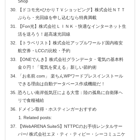
Shop
【ドコモ光×ひかりＴＶショッピング】株式会社ＮＴＴ
ぷらら・光回線を申し込むなら特典満載
【Fon光】株式会社ＬＩＮＫ・快適なインターネット生
活を送ろう！超高速光回線
【トラベリスト】株式会社アップルワールド国内格安
航空券・LCCの比較・予約
【ONEでんき】株式会社グランデータ・電気の基本料
金０円！「電気を変える」新しい節約術
「お名前.com」 楽ちんWPワードプレスインストール
できる理由は自動データベース作成機能だ！
恐ろしい南岸低気圧による大雪：陸の孤島に自衛隊ヘ
リで食糧補給
ドメイン取得・ホスティンガーおすすめ
Related posts:
【WebARENA SuiteS】NTTPCのお手頃レンタルサー
バー/ 株式会社エヌ・ティ・ティピー・シーコミュニケ