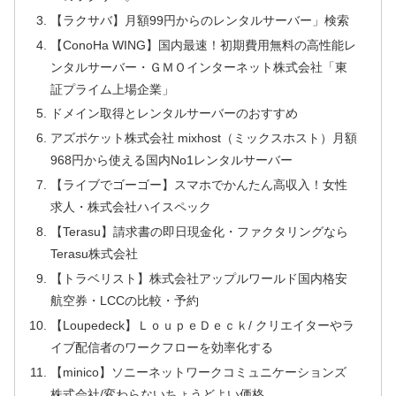
【ラクサバ】月額99円からのレンタルサーバー」検索
【ConoHa WING】国内最速！初期費用無料の高性能レ
ンタルサーバー・ＧＭＯインターネット株式会社「東
証プライム上場企業」
ドメイン取得とレンタルサーバーのおすすめ
アズポケット株式会社 mixhost（ミックスホスト）月額
968円から使える国内No1レンタルサーバー
【ライブでゴーゴー】スマホでかんたん高収入！女性
求人・株式会社ハイスペック
【Terasu】請求書の即日現金化・ファクタリングなら
Terasu株式会社
【トラベリスト】株式会社アップルワールド国内格安
航空券・LCCの比較・予約
【Loupedeck】ＬｏｕｐｅＤｅｃｋ/ クリエイターやラ
イブ配信者のワークフローを効率化する
【minico】ソニーネットワークコミュニケーションズ
株式会社/変わらないちょうどよい価格