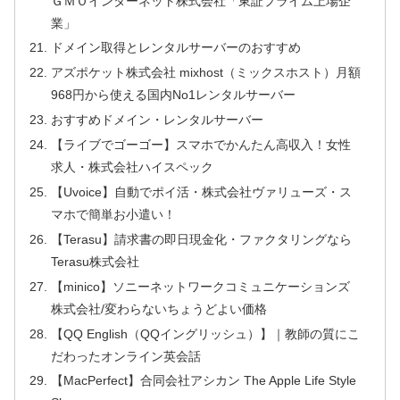
ＧＭＯインターネット株式会社「東証プライム上場企
業」
ドメイン取得とレンタルサーバーのおすすめ
アズポケット株式会社 mixhost（ミックスホスト）月額
968円から使える国内No1レンタルサーバー
おすすめドメイン・レンタルサーバー
【ライブでゴーゴー】スマホでかんたん高収入！女性
求人・株式会社ハイスペック
【Uvoice】自動でポイ活・株式会社ヴァリューズ・ス
マホで簡単お小遣い！
【Terasu】請求書の即日現金化・ファクタリングなら
Terasu株式会社
【minico】ソニーネットワークコミュニケーションズ
株式会社/変わらないちょうどよい価格
【QQ English（QQイングリッシュ）】｜教師の質にこ
だわったオンライン英会話
【MacPerfect】合同会社アシカン The Apple Life Style