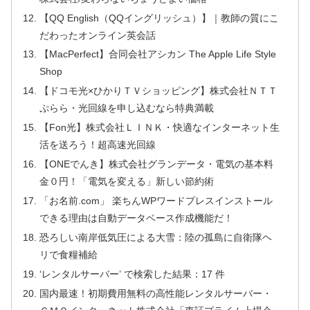
【QQ English（QQイングリッシュ）】｜教師の質にこ
だわったオンライン英会話
【MacPerfect】合同会社アシカン The Apple Life Style
Shop
【ドコモ光×ひかりＴＶショッピング】株式会社ＮＴＴ
ぷらら・光回線を申し込むなら特典満載
【Fon光】株式会社ＬＩＮＫ・快適なインターネット生
活を送ろう！超高速光回線
【ONEでんき】株式会社グランデータ・電気の基本料
金０円！「電気を変える」新しい節約術
「お名前.com」 楽ちんWPワードプレスインストール
できる理由は自動データベース作成機能だ！
恐ろしい南岸低気圧による大雪：陸の孤島に自衛隊ヘ
リで食糧補給
‘レンタルサーバー’ で検索した結果：17 件
国内最速！初期費用無料の高性能レンタルサーバー・