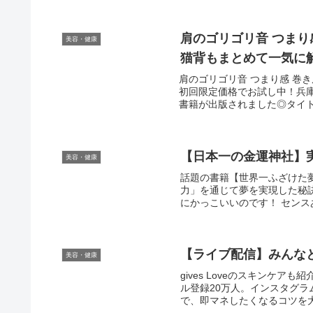
肩のゴリゴリ音 つま
美容・健康
猫背もまとめて一気に
肩のゴリゴリ音 つまり感 巻
初回限定価格でお試し中！兵
書籍が出版されました◎タイト
美容・健康
話題の書籍【世界一ふざけた
力」を通じて夢を実現した秘
にかっこいいのです！ センス
【ライブ配信】みんな
美容・健康
gives Loveのスキンケアも紹
ル登録20万人。インスタグラ
で、即マネしたくなるコツを大公