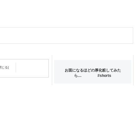
お面になるほどの厚化粧してみた
ら… #shorts
行機が好き【EP14】
雑談動画