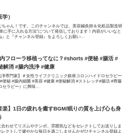
医学）
むちゃん！です。このチャンネルでは、美容鍼灸師＆化粧品製造研
簡単に手に入れる方法"について発信しております！内容がいいなと
』と『チャンネル登録』をよろしくお願い...
フローラ移植ってなに？#shorts #便秘 #腸活 #
秘解消 #腸内洗浄 #健康
洗浄専門家】＃女性ライフクリニック銀座コロンハイドロセラピー
#便秘 #腸内細菌 #美容 #健康 #便秘解消 #ストレッチ#腸活 #齊藤
セラピー）に興味...
楽】1日の疲れを癒すBGM/眠りの質を上げ心も身
う
に合わせてリズムやテンポ、雰囲気などをセレクトしてお送りしま
セレクトして健やかな毎日を過ごしませんかぜひチャンネル登録よ