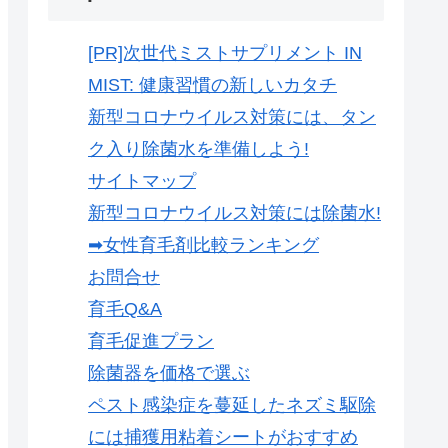
[PR]次世代ミストサプリメント IN
MIST: 健康習慣の新しいカタチ
新型コロナウイルス対策には、タン
ク入り除菌水を準備しよう!
サイトマップ
新型コロナウイルス対策には除菌水!
➡女性育毛剤比較ランキング
お問合せ
育毛Q&A
育毛促進プラン
除菌器を価格で選ぶ
ペスト感染症を蔓延したネズミ駆除
には捕獲用粘着シートがおすすめ