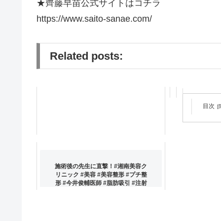
★齊藤早苗公式サイトはコチラ
https://www.saito-sanae.com/
Related posts:
目次
成田空港と飛
観るラジオ
施術後の先生に直撃！#湘南美容ク
リニック #美容 #美容整形 #プチ整
形 #今井俊輔医師 #脂肪吸引 #注射
#shorts