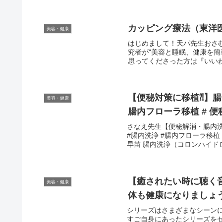
カッピング療法（東洋
美容・健康
はじめまして！天パ先生おさ
究者が"美容と睡眠、健康を
思ってくださった方は『いいね
【便秘対策に移植⁈】腸内
美容・健康
腸内フローラ移植 # 便
さなえ先生【便秘解消・腸内
#腸内洗浄 #腸内フローラ移植 
早苗 腸内洗浄（コロンハイドロ
【癒されたい時に聴く音
美容・健康
体も健康になりましょ
シリーズはさまざまなシーン
すご自身にあったシリーズを