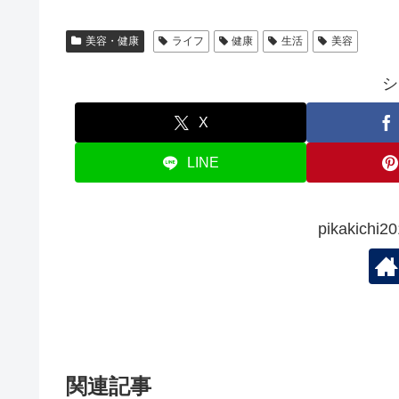
美容・健康
ライフ
健康
生活
美容
シ
X
LINE
pikakic
関連記事