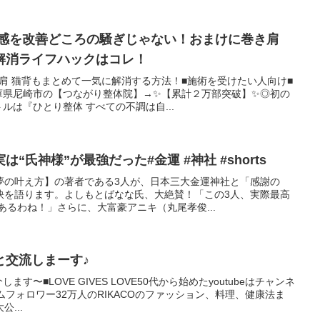
り感を改善どころの騒ぎじゃない！おまけに巻き肩
解消ライフハックはコレ！
き肩 猫背もまとめて一気に解消する方法！■施術を受けたい人向け■
庫県尼崎市の【つながり整体院】→✨【累計２万部突破】✨◎初の
ルは『ひとり整体 すべての不調は自...
【日本一の金運神社】実は“氏神様”が最強だった#金運 #神社 #shorts
夢の叶え方】の著者である3人が、日本三大金運神社と「感謝の
訣を語ります。よしもとばなな氏、大絶賛！「この3人、実際最高
あるわね！」さらに、大富豪アニキ（丸尾孝俊...
と交流しまーす♪
介します〜■LOVE GIVES LOVE50代から始めたyoutubeはチャンネ
ムフォロワー32万人のRIKACOのファッション、料理、健康法ま
...