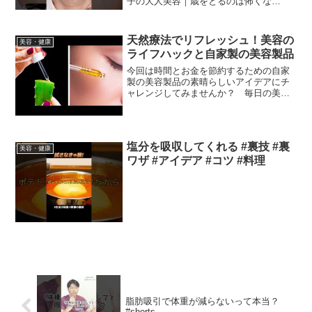
子の大人美容｜歳をとるのは怖くな
い！』は毎週土曜日の20時と第１・第３
水曜日の20時に配信！ぜひチャンネル登
録をしてお見逃しな...
天然療法でリフレッシュ！美容の
美容・健康
ライフハックと自家製の美容製品
今回は時間とお金を節約するための自家
製の美容製品の素晴らしいアイデアにチ
ャレンジしてみませんか？ 毎日の美容
のルーティンで役に立つ驚くべきヒント
やコツを学んでみましょう！いろんなラ
イフハックを簡単に素早く行うためのコ
ツもご紹介！ 美容に関す...
塩分を吸収してくれる #裏技 #裏
美容・健康
ワザ #アイデア #コツ #料理
脂肪吸引で体重が減らないって本当？
#shorts