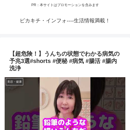
PR：本サイトはプロモーションを含みます
ピカキチ・インフォ----生活情報満載！
【超危険！】うんちの状態でわかる病気の
予兆3選#shorts #便秘 #病気 #腸活 #腸内
洗浄
美容・健康