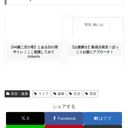
目次
【還暦の母】娘からのサプライ
【44歳二児の母】とある日の背
【お腹痩せ】新成分発見！ぽっ
ズで涙の大変身？！大人世代が
中トレ｜ここ意識してみて
こりお腹にアプローチ！
輝く白髪の付き合い方&ショー
#shorts
トヘア。60代髪型
美容・健康
ライフ
健康
生活
美容
シェアする
X
Facebook
はてブ