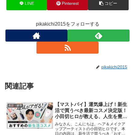
LINE
Pinterest
コピー
pikakichi2015をフォローする
pikakichi2015
関連記事
【マストバイ】運気爆上げ！新生
美容・健康
活で買うべき最新コスメ決定版！
小田切ヒロが教える、人生を豊か
にする春の買い足し名品🤍
みなさん、こんにちは。ヘア＆メイクア
ップアーティストの小田切ヒロです。本
日の内容は、新生活で買うべき「おすす