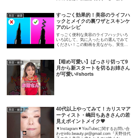
めコスメ」のご紹介でございます。新生
活といえば、新しい季節の始まり、そし
て大切な出会いの季節。そんな時には、
すっごく効果的！美容のライフハ
美容・健康
コスメを新調して運気を動...
ックとメイクの裏ワザとスキンケ
アのレシピ
すっごく便利な美容のライフハックいろ
いろ試して、気に入ったもの選んでみて
ください！この動画を見ながら、実生活
に役立つ効果的なテクニックを学んでみ
ましょう！クールなメイクのコツだけで
なく、簡単な美容ルーティンにもチャレ
【暗め可愛い】ばっさり切って9
美容・健康
ンジ！ アイライナーの作...
月から新スタートを切るお姉さん
が可愛い#shorts
40代以上やってみて！カリスマア
美容・健康
ーティスト・嶋田ちあきさんの若
見えポイントメイク💗
▼Instagram▼YouTubeに関するお問い合
わせinfo.beauty.pr@gmail.com『天野佳代