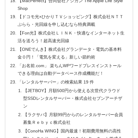
【MacPerfect】合同会社アシカン The Apple Life Style
Shop
【ドコモ光×ひかりＴＶショッピング】株式会社ＮＴＴ
ぷらら・光回線を申し込むなら特典満載
【Fon光】株式会社ＬＩＮＫ・快適なインターネット生
活を送ろう！超高速光回線
【ONEでんき】株式会社グランデータ・電気の基本料
金０円！「電気を変える」新しい節約術
「お名前.com」 楽ちんWPワードプレスインストール
できる理由は自動データベース作成機能だ！
「レンタルサーバー」の検索結果 19 件
【JETBOY】月額500円から使える次世代クラウド
型SSDレンタルサーバー・株式会社セブンアーチザ
ン
【ラクサバ】月額99円からのレンタルサーバー会員
募集Ｒｅｂｙｃ株式会社
【ConoHa WING】国内最速！初期費用無料の高性