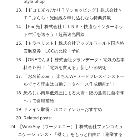
Style Shop
【ドコモ光×ひかりＴＶショッピング】株式会社Ｎ
ＴＴぷらら・光回線を申し込むなら特典満載
【Fon光】株式会社ＬＩＮＫ・快適なインターネッ
ト生活を送ろう！超高速光回線
【トラベリスト】株式会社アップルワールド国内格
安航空券・LCCの比較・予約
【ONEでんき】株式会社グランデータ・電気の基本
料金０円！「電気を変える」新しい節約術
「お名前.com」 楽ちんWPワードプレスインストー
ルできる理由は自動データベース作成機能だ！
恐ろしい南岸低気圧による大雪：陸の孤島に自衛隊
ヘリで食糧補給
ドメイン取得・ホスティンガーおすすめ
Related posts:
【WorkAny（ワークエニー）】株式会社ファンコミュ
ニケーションズ・「働く」をもっと自由に！副業する