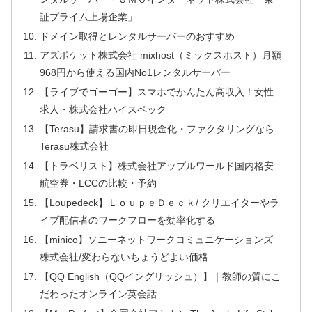
証プライム上場企業」
ドメイン取得とレンタルサーバーのおすすめ
アズポケット株式会社 mixhost（ミックスホスト）月額
968円から使える国内No1レンタルサーバー
【ライブでゴーゴー】スマホでかんたん高収入！女性
求人・株式会社ハイスペック
【Terasu】請求書の即日現金化・ファクタリングなら
Terasu株式会社
【トラベリスト】株式会社アップルワールド国内格安
航空券・LCCの比較・予約
【Loupedeck】ＬｏｕｐｅＤｅｃｋ/ クリエイターやラ
イブ配信者のワークフローを効率化する
【minico】ソニーネットワークコミュニケーションズ
株式会社/変わらないちょうどよい価格
【QQ English（QQイングリッシュ）】｜教師の質にこ
だわったオンライン英会話