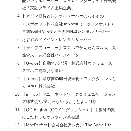
能レンタルサーバー・ＧＭＯインターネット株式会
社「東証プライム上場企業」
ドメイン取得とレンタルサーバーのおすすめ
アズポケット株式会社 mixhost（ミックスホスト）
月額968円から使える国内No1レンタルサーバー
おすすめドメイン・レンタルサーバー
【ライブでゴーゴー】スマホでかんたん高収入！女
性求人・株式会社ハイスペック
【Uvoice】自動でポイ活・株式会社ヴァリューズ・
スマホで簡単お小遣い！
【Terasu】請求書の即日現金化・ファクタリングな
らTerasu株式会社
【minico】ソニーネットワークコミュニケーション
ズ株式会社/変わらないちょうどよい価格
【QQ English（QQイングリッシュ）】｜教師の質
にこだわったオンライン英会話
【MacPerfect】合同会社アシカン The Apple Life