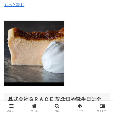
もっと読む
株式会社ＧＲＡＣＥ 記念日や誕生日に全
国冷凍配送ギフト【生クリームつき なめ
らかバスチー】
メニュー
ホーム
検索
トップ
サイドバー