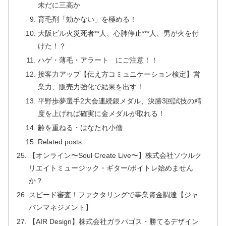
未だに三高か
育毛剤「効かない」を極める！
大阪ビル火災死者**人、心肺停止***人、男が火を付
けた！？
ハゲ・薄毛・アラート にご注意！！
接客力アップ【伝え方コミュニケーション検定】営
業力、販売力強化で結果を出す！
平野歩夢選手2大会連続銀メダル、決勝3回試技の精
度を上げれば確実に金メダルが取れる！
齢を重ねる・はなたれ小僧
Related posts:
【オンライン〜Soul Create Live〜】株式会社ソウルク
リエイトミュージック・ギター/ボイトレ始めません
か？
スピード審査！ファクタリングで事業資金調達【ジャ
パンマネジメント】
【AIR Design】株式会社ガラパゴス・勝てるデザイン