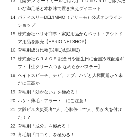
【楽チン オートミールごはん】ＴＯＮＣＲＵ ご飯みた
いな満足感と本格味で置き換えダイエット
パティスリーDEL’IMMO（デリーモ）公式オンライン
ショップ
株式会社ハリオ商事・家庭用品からペット・アウトド
ア用品を販売【HARIO NETSHOP】
育毛剤成分比較(試用1)&(試用2)
株式会社ＧＲＡＣＥ 記念日や誕生日に全国冷凍配送ギ
フト【生クリームつき なめらかバスチー】
ヘイトスピーチ、チビ、デブ、ハゲと人権問題か？未
だに三高か
育毛剤「効かない」を極める！
ハゲ・薄毛・アラート にご注意！！
大阪ビル火災死者**人、心肺停止***人、男が火を付け
た！？
育毛剤「成分」を極める！
育毛剤「口コミ」を極める！