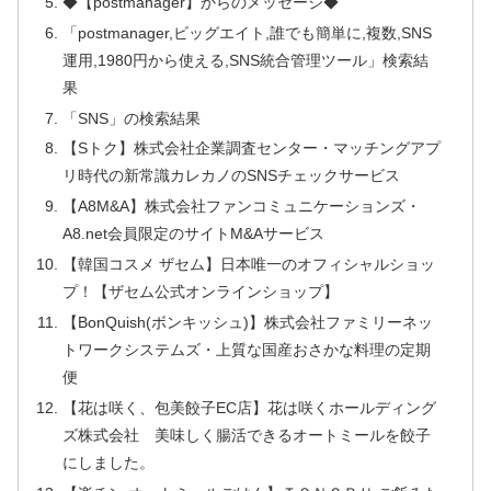
◆【postmanager】からのメッセージ◆
「postmanager,ビッグエイト,誰でも簡単に,複数,SNS
運用,1980円から使える,SNS統合管理ツール」検索結
果
「SNS」の検索結果
【Sトク】株式会社企業調査センター・マッチングアプ
リ時代の新常識カレカノのSNSチェックサービス
【A8M&A】株式会社ファンコミュニケーションズ・
A8.net会員限定のサイトM&Aサービス
【韓国コスメ ザセム】日本唯一のオフィシャルショッ
プ！【ザセム公式オンラインショップ】
【BonQuish(ボンキッシュ)】株式会社ファミリーネッ
トワークシステムズ・上質な国産おさかな料理の定期
便
【花は咲く、包美餃子EC店】花は咲くホールディング
ズ株式会社 美味しく腸活できるオートミールを餃子
にしました。