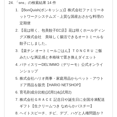
「sns」の検索結果 14 件
【BonQuish(ボンキッシュ)】株式会社ファミリーネ
ットワークシステムズ・上質な国産おさかな料理の
定期便
【花は咲く、包美餃子EC店】花は咲くホールディン
グズ株式会社 美味しく腸活できるオートミールを
餃子にしました。
【楽チン オートミールごはん】ＴＯＮＣＲＵ ご飯
みたいな満足感と本格味で置き換えダイエット
パティスリーDEL’IMMO（デリーモ）公式オンライ
ンショップ
株式会社ハリオ商事・家庭用品からペット・アウト
ドア用品を販売【HARIO NETSHOP】
育毛剤成分比較(試用1)&(試用2)
株式会社ＧＲＡＣＥ 記念日や誕生日に全国冷凍配送
ギフト【生クリームつき なめらかバスチー】
ヘイトスピーチ、チビ、デブ、ハゲと人権問題か？