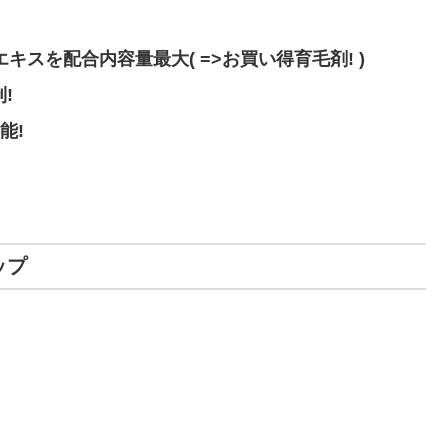
キスを配合内容量最大( =>お買い得育毛剤! )
!
能!
アップ