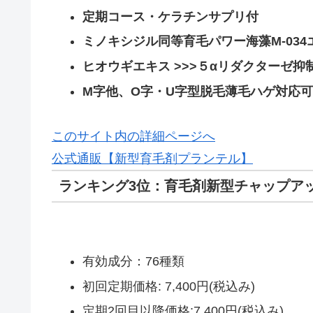
定期コース・ケラチンサプリ付
ミノキシジル同等育毛パワー海藻M-034エ
ヒオウギエキス >>>５αリダクターゼ抑制
M字他、O字・U字型脱毛薄毛ハゲ対応可
このサイト内の詳細ページへ
公式通販【新型育毛剤プランテル】
ランキング3位：育毛剤新型チャップ
有効成分：76種類
初回定期価格: 7,400円(税込み)
定期2回目以降価格:7,400円(税込み)