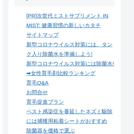
[PR]次世代ミストサプリメント IN
MIST: 健康習慣の新しいカタチ
サイトマップ
新型コロナウイルス対策には、タン
ク入り除菌水を準備しよう!
新型コロナウイルス対策には除菌水!
➡女性育毛剤比較ランキング
育毛Q&A
お問合せ
育毛促進プラン
ペスト感染症を蔓延したネズミ駆除
には捕獲用粘着シートがおすすめ
除菌器を価格で選ぶ