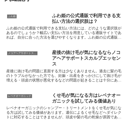
ふわ姫の公式通販で利用できる支
ふわ姫
払い方法の選択肢は？
ふわ姫の公式通販で利用できる支払い方法には、どのような選択肢が
あるのでしょうか？幅広い支払い方法を用意している通販サイトであ
れば、自分に合った方法を選びやすくなります。ふわ姫の公式通販で
は、クレジットカード・Amazon Pay・NP後払い...
産後の抜け毛が気になるならノコ
ノコアヘアサポートスカルプエッセンス
アヘアサポートスカルプエッセン
ス
産後に抜け毛の問題に直面する方は少なくありません。過去に髪の毛
のトラブルがなかった方でも、妊娠・出産をきっかけにして抜け毛が
増える・頭皮の状態が悪化するなどの問題が起きることは十分にあり
えます。産後はホルモンバランスが崩れる場合があり、頭皮...
くせ毛が気になる方はレベナオー
レベナオーガニック
ガニックを試してみる価値あり
レベナオーガニックのシャンプー・トリートメントをくせ毛が気にな
る方は試してみる価値があります。遺伝によるくせ毛などへダイレク
トに対応することはできませんが、頭皮や髪の毛の乾燥が原因であれ
ばケアできる可能性があるからです。レベナオーガニックの...