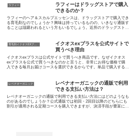
ラフィーはドラッグストアで購入
ラフィー
できるのか？
ラフィーのヘア＆スカルプエッセンスは、ドラッグストアで購入でき
る育毛剤なのでしょうか？興味は持っているものの、いきなり通販す
ることは躊躇われるという方もいるでしょう。近所のドラッグストア
で購入できるなら、試しに使ってみやすくなるはずです。し...
イクオスexプラスを公式サイトで
育毛剤イクオスEXプラスの考察
買うべき理由
イクオスexプラスは公式サイトで買うべき商品です。なぜイクオス
exプラスを公式で買うべきなのかと言うと、非常にお得な価格で購
入できる毎月お届けコースを選択できるからです。単品で購入する場
合、価格が14,080円（税込）の商品を、初回特別価格...
レベナオーガニックの通販で利用
レベナオーガニック
できる支払い方法は？
レベナオーガニックの通販で利用できる支払い方法にはどのようなも
のがあるのでしょうか？公式通販では初回・2回目以降のどちらにも
割引が適用される定期コースを購入できますが、決済手段が豊富に用
意されているか気になる方もいるでしょう。特にクレジット...