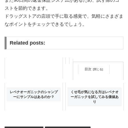
また90日間の返金保証システムがあるため、試す際のコ
ストを節約できます。
ドラッグストアの店頭で手に取る感覚で、気軽にさまざま
なポイントをチェックできるでしょう。
Related posts:
目次
ノコアヘアサポートスカルプエ
レベナオーガニックのシャンプ
くせ毛が気になる方はレベナオ
ッセンスは液だれの心配が要ら
ーにサンプルはあるのか？
ーガニックを試してみる価値あ
ない
り