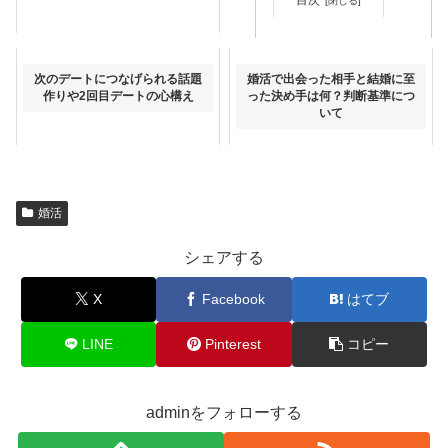
女性は婚活でどこまで積極的に
次のデートにつなげられる話題
婚活で出会った相手と結婚に至
なれば良い？NG行動か見極め
作りや2回目デートの心構え
った決め手は何？判断基準につ
るコツ
いて
婚活
シェアする
X
Facebook
はてブ
LINE
Pinterest
コピー
adminをフォローする