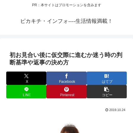
PR：本サイトはプロモーションを含みます
ピカキチ・インフォ----生活情報満載！
初お見合い後に仮交際に進むか迷う時の判
断基準や返事の決め方
X
Facebook
はてブ
LINE
Pinterest
コピー
2019.10.24