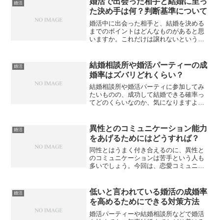
婚活で出会った相手と結婚に至っ
婚活
にはどのような道のりをた...
た決め手は何？判断基準について
婚活中に出会った相手と、結婚を決める
までのポイントはどんなものがあると思
いますか。これだけは譲れないというポ
イントが、いくつかあるはずです。人に
よって判断基準は異なりますが、こちら
では一般的なポイントについて見ていき
結婚相談所や婚活パーティーの成
婚活
ましょう。多くの人の判断...
婚率はズバリどれくらい？
結婚相談所や婚活パーティに参加してみ
たいものの、成功して結婚できる確率っ
てどのくらいなのか、気になりますよ
ね。婚活のためのサービスは探せばたく
さんありますが、できれば成婚率の高い
ものに参加したいもの。ここでは気にな
異性とのコミュニケーション能力
婚活
る婚活サービスの成婚率につ...
をあげるためにはどうすれば？
同性とはうまく付き合えるのに、異性と
のコミュニケーションは苦手という人も
多いでしょう。今回は、恋愛コミュニケ
ーション能力をあげるにはどうすれば良
いのか、そのポイントをご紹介していき
ます。異性とうまく話せない人の特徴と
低いと言われている婚活の成婚率
婚活
して、面白い話をしなけれ...
を高めるためにできる対策方法
婚活パーティーや結婚相談所などで婚活