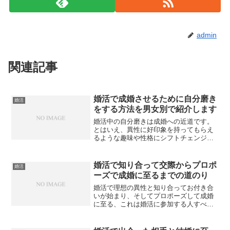
admin
関連記事
婚活で成婚させるために自分磨き
婚活
をする方法を男女別で紹介します
婚活中の自分磨きは成婚への近道です。
とはいえ、異性に好印象を持ってもらえ
るような趣味や性格にシフトチェンジし
ようなどと大事に考える必要はありませ
ん。今すぐにでも始められる自分磨きを
男女別にご紹介します。まず女性の場合
婚活で知り合って交際からプロポ
婚活
は、自分磨きといえば外見...
ーズで成婚に至るまでの道のり
婚活で理想の異性と知り合ってお付き合
いが始まり、そしてプロポーズして成婚
に至る、これは婚活に参加する人すべて
の願いです。せっかくいい人と出会った
のであれば、なんとかうまく交際を重ね
て結婚につなげたいですよね。そのため