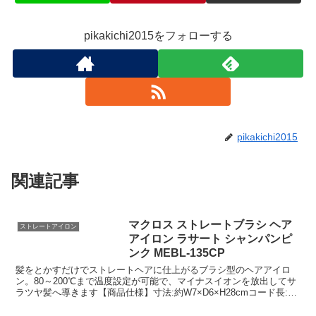
pikakichi2015をフォローする
pikakichi2015
関連記事
マクロス ストレートブラシ ヘア
ストレートアイロン
アイロン ラサート シャンパンピ
ンク MEBL-135CP
髪をとかすだけでストレートヘアに仕上がるブラシ型のヘアアイロ
ン。80～200℃まで温度設定が可能で、マイナスイオンを放出してサ
ラツヤ髪へ導きます【商品仕様】寸法:約W7×D6×H28cmコード長:約
1.7m重量:約315g個装重量:約440g材質:PA66 ABS PC電源:AC100V
50/60Hz消費電力:使用時 : 55W※温度範囲:約80℃～200℃定格時間:1