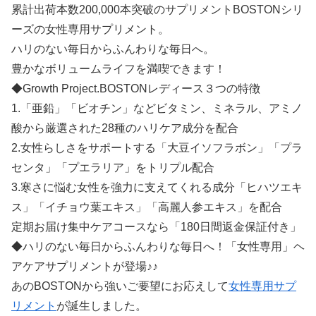
累計出荷本数200,000本突破のサプリメントBOSTONシリ
ーズの女性専用サプリメント。
ハリのない毎日からふんわりな毎日へ。
豊かなボリュームライフを満喫できます！
◆Growth Project.BOSTONレディース３つの特徴
1.「亜鉛」「ビオチン」などビタミン、ミネラル、アミノ
酸から厳選された28種のハリケア成分を配合
2.女性らしさをサポートする「大豆イソフラボン」「プラ
センタ」「プエラリア」をトリプル配合
3.寒さに悩む女性を強力に支えてくれる成分「ヒハツエキ
ス」「イチョウ葉エキス」「高麗人参エキス」を配合
定期お届け集中ケアコースなら「180日間返金保証付き」
◆ハリのない毎日からふんわりな毎日へ！「女性専用」ヘ
アケアサプリメントが登場♪♪
あのBOSTONから強いご要望にお応えして
女性専用サプ
リメント
が誕生しました。