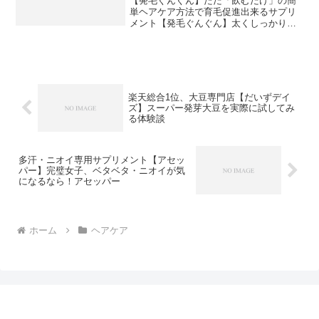
【発毛ぐんぐん】ただ「飲むだけ」の簡
いただくことができます。お手元に届きましたらご一緒に保管をお願
単ヘアケア方法で育毛促進出来るサプリ
いします。ご注文後のキャンセルは原則、承っておりません。事前に
メント【発毛ぐんぐん】太くしっかりと
十分にご検討いただいた上でご注文ください。
した力強い髪の毛を生やす成分をたっぷ
り配合したサプリメントです。【発毛ぐ
んぐん】単品５，９８０円、定期３，９
８０円で販売しております...
楽天総合1位、大豆専門店【だいずデイ
ズ】スーパー発芽大豆を実際に試してみ
る体験談
多汗・ニオイ専用サプリメント【アセッ
パー】完璧女子、ベタベタ・ニオイが気
になるなら！アセッパー
ホーム
ヘアケア