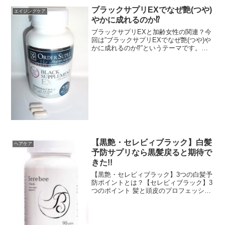
時間※温度制御のため加熱中の消費電力が変動します。（約0.12W～
ブラックサプリEXでなぜ艶(つや)
エイジングケア
220W）※WEB画像は実際の商品とは風合いが異なって見える場合が
やかに成れるのか⁉
あります。PKGサイズ:110*370*60■メーカー保証について保証期間
内であれば商品に同梱されている納品書とメーカー保証書にてお受け
ブラックサプリEXと加齢女性の関連？今
いただくことができます。お手元に届きましたらご一緒に保管をお願
回は”ブラックサプリEXでなぜ艶(つや)や
いします。ご注文後のキャンセルは原則、承っておりません。事前に
かに成れるのか⁉”というテーマです。現
十分にご検討いただいた上でご注文ください。
代社会は忙しい。このコロナ禍でも、多
忙を極め、満足にゆっくり食事を摂れな
い人もいる。食事はとれても十分な栄養
が摂れない人も...
【黒艶・セレビィブラック】白髪
ヘアケア
予防サプリなら黒髪戻ると期待で
きた!!
【黒艶・セレビィブラック】3つの白髪予
防ポイントとは？【セレビィブラック】3
つのポイント 髪と頭皮のプロフェッショ
ナルヘアマイスター監修 業界が注目する
43種の栄養素を贅沢に配合 厳しい品質管
理基準の国内GMP認定工場製造公式通販
【セレビィ...