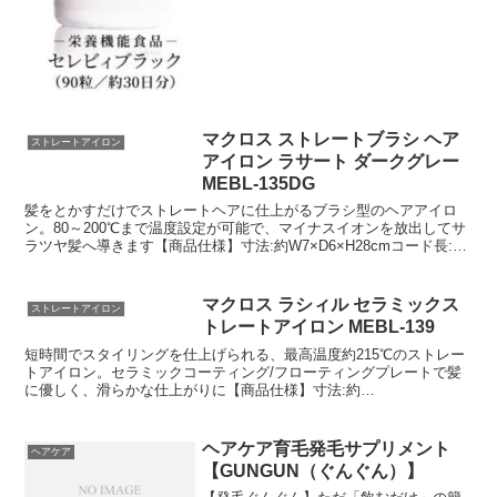
マクロス ストレートブラシ ヘア
ストレートアイロン
アイロン ラサート ダークグレー
MEBL-135DG
髪をとかすだけでストレートヘアに仕上がるブラシ型のヘアアイロ
ン。80～200℃まで温度設定が可能で、マイナスイオンを放出してサ
ラツヤ髪へ導きます【商品仕様】寸法:約W7×D6×H28cmコード長:約
1.7m重量:約315g個装重量:約440g材質:PA66 ABS PC電源:AC100V
50/60Hz消費電力:使用時 : 55W※温度範囲:約80℃～200℃定格時間:1
時間※温度制御のため加熱中の消費電力が変動します。（約0.12W～
マクロス ラシィル セラミックス
ストレートアイロン
220W）※WEB画像は実際の商品とは風合いが異なって見える場合が
トレートアイロン MEBL-139
あります。PKGサイズ:110*370*60■メーカー保証について保証期間
内であれば商品に同梱されている納品書とメーカー保証書にてお受け
短時間でスタイリングを仕上げられる、最高温度約215℃のストレー
いただくことができます。お手元に届きましたらご一緒に保管をお願
トアイロン。セラミックコーティング/フローティングプレートで髪
いします。ご注文後のキャンセルは原則、承っておりません。事前に
に優しく、滑らかな仕上がりに【商品仕様】寸法:約
十分にご検討いただいた上でご注文ください。
W27.5×D3×H3cmプレート:約W9×H2.3cmコード長:約1.68m重量:約
280g個装重量:約370g材質:本体:PP プレート:セラミックコーティン
グ電源:AC100V 50/60Hz定格消費電力:35W最高温度:約215℃定格時
ヘアケア育毛発毛サプリメント
ヘアケア
間:1時間※WEB画像は実際の商品とは風合いが異なって見える場合
【GUNGUN（ぐんぐん）】
があります。PKGサイズ:70*375*50■メーカー保証について保証期間
内であれば商品に同梱されている納品書とメーカー保証書にてお受け