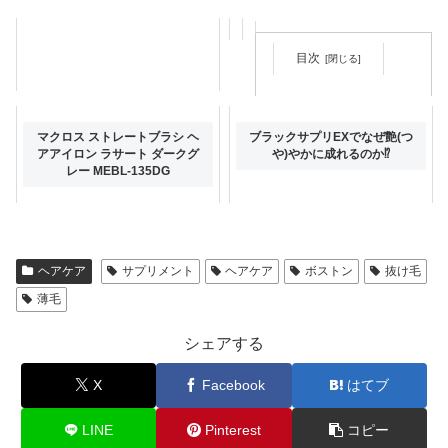
目次
マクロス ラシィル セラミック
マクロス ストレートブラシ ヘ
ブラックサプリEXでなぜ艶(つ
ストレートアイロン MEBL-139
アアイロン ラサート ダークグ
や)やかに成れるのか⁉
レー MEBL-135DG
ヘアケア
サプリメント
ヘアケア
ボストン
抜け毛
薄毛
シェアする
X
Facebook
はてブ
LINE
Pinterest
コピー