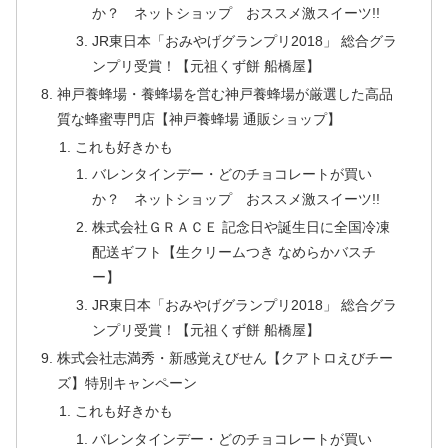
か？ ネットショップ おススメ激スイーツ!!
JR東日本「おみやげグランプリ2018」 総合グラ
ンプリ受賞！【元祖くず餅 船橋屋】
神戸養蜂場・養蜂場を営む神戸養蜂場が厳選した高品
質な蜂蜜専門店【神戸養蜂場 通販ショップ】
これも好きかも
バレンタインデー・どのチョコレートが買い
か？ ネットショップ おススメ激スイーツ!!
株式会社ＧＲＡＣＥ 記念日や誕生日に全国冷凍
配送ギフト【生クリームつき なめらかバスチ
ー】
JR東日本「おみやげグランプリ2018」 総合グラ
ンプリ受賞！【元祖くず餅 船橋屋】
株式会社志満秀・新感覚えびせん【クアトロえびチー
ズ】特別キャンペーン
これも好きかも
バレンタインデー・どのチョコレートが買い