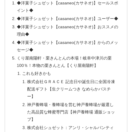
◆洋菓子シュゼット【casaneo(カサネオ)】セールスポ
イント◆
◆洋菓子シュゼット【casaneo(カサネオ)】ユーザー◆
◆洋菓子シュゼット【casaneo(カサネオ)】おススメの
理由◆
◆洋菓子シュゼット【casaneo(カサネオ)】からのメッ
セージ◆
くり屋南陽軒・栗きんとんの本場！岐阜中津川の栗
100％！本物の栗きんとん【くり屋南陽軒】
これも好きかも
株式会社ＧＲＡＣＥ 記念日や誕生日に全国冷凍
配送ギフト【生クリームつき なめらかバスチ
ー】
神戸養蜂場・養蜂場を営む神戸養蜂場が厳選し
た高品質な蜂蜜専門店【神戸養蜂場 通販ショッ
プ】
株式会社シュゼット：アンリ・シャルパンティ