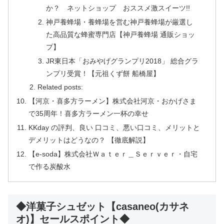
か？ ネットショップ おススメ激スイーツ!!
神戸養蜂場・養蜂場を営む神戸養蜂場が厳選し
た高品質な蜂蜜専門店【神戸養蜂場 通販ショッ
プ】
JR東日本「おみやげグランプリ2018」 総合グラ
ンプリ受賞！【元祖くず餅 船橋屋】
Related posts:
【河京・喜多方ラーメン】株式会社河京・おかげさま
で35周年！喜多方ラーメン一杯の幸せ
KKday の評判、良い 口コミ、悪い口コミ、メリットと
デメリットはどうなの？ 【徹底解説】
【e-soda】株式会社Ｗａｔｅｒ＿Ｓｅｒｖｅｒ・自宅
で作る炭酸水
◆洋菓子シュゼット【casaneo(カサネ
オ)】セールスポイント◆