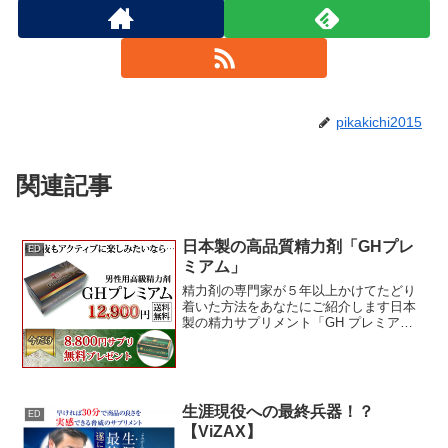
pikakichi2015
関連記事
日本製の高品質精力剤「GHプレ
ED
ミアム」
精力剤の専門家が５年以上かけてたどり
着いた方法をあなたにご紹介します日本
製の精力サプリメント「GH プレミア
ム」さらに今なら、あなたが一瓶飲み終
えた後でも、「このサプリメントは自分
には価値が無かった」と判断された場合
には、購入後４５日まで無...
生涯現役への最終兵器！？
ED
【ViZAX】