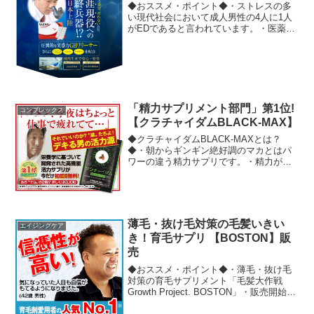
◆おススメ・ポイント◆・ストレスの多
い現代社会において成人男性の4人に1人
がEDであると言われています。・医薬品
のような副作用がなく、“安心、安全で、
体の中から元気力を高め、生涯現役をか
なえてくれる精力サプリは非常に需要の
高い商品です。・成...
「精力サプリメント部門」第1位!
コンプレックス
【クラチャイダムBLACK-MAX】
◆クラチャイダムBLACK-MAXとは？
◆・朝からギンギン絶好調のマカとはパ
ワーの違う精力サプリです。・精力が出
ると言われているあのパワフル系アミノ
酸「アルギニン」がマカの2倍以上ありま
す。・これを飲めば、男の活力が漲りま
す。◆おススメ・ユ...
薄毛・抜け毛対策の毛髪いきい
エイジングケア
き！育毛サプリ 【BOSTON】販
売
◆おススメ・ポイント◆・薄毛・抜け毛
対策の育毛サプリメント「毛髪大作戦
Growth Project. BOSTON」・販売開始以
来、年齢性別問わず多くの方にご愛用し