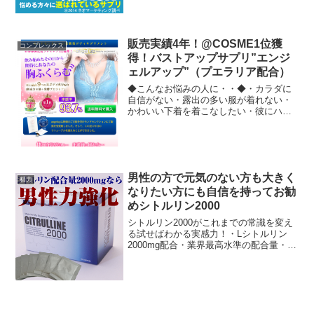
ていただいている育毛サプリメント!・何
をやっても効果が無かった方のため
に、...
販売実績4年！@COSME1位獲
コンプレックス
得！バストアップサプリ”エンジ
ェルアップ”（プエラリア配合）
◆こんなお悩みの人に・・◆・カラダに
自信がない・露出の多い服が着れない・
かわいい下着を着こなしたい・彼にハダ
カを見られるのが恥ずかしい・水着が着
れない・エステだと高すぎる◆エンジェ
ルアップとは？◆・商品名：エンジェル
アップ(angel up...
男性の方で元気のない方も大きく
精力
なりたい方にも自信を持ってお勧
めシトルリン2000
シトルリン2000がこれまでの常識を変え
る試せばわかる実感力！・Lシトルリン
2000mg配合・業界最高水準の配合量・３
０日間返金保証なので初めての方も安
心・徹底的なプライベート発送なので家
族や恋人にもばれずに買えます。・下記
サイトで会員登録...