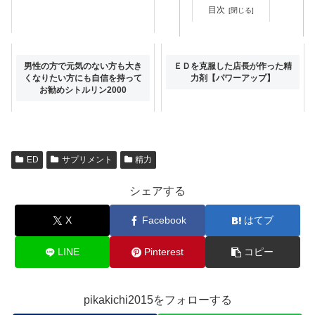
目次
プエラリア配合の高級バストケ
男性の方で元気のない方も大き
ＥＤを克服した店長が作った精
アサプリ「ピーチアップ」
くなりたい方にも自信を持って
力剤【パワーアップ】
お勧めシトルリン2000
ED
サプリメント
精力
シェアする
X
Facebook
はてブ
LINE
Pinterest
コピー
pikakichi2015をフォローする