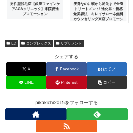
滋養強壮だけでなく、増大のお
男性型脱毛症【銀座ファインケ
痩身なのに頭から足先まで全身
悩みの方も最高峰の配合量【シ
アAGAクリニック】来院促進
トリートメント! 進化系・新感
トルリンDX】
プロモーション
覚美容法 キレイサローネ無料
カウンセリング来店プロモーシ
ョン
ED
コンプレックス
サプリメント
シェアする
X
Facebook
はてブ
LINE
Pinterest
コピー
pikakichi2015をフォローする