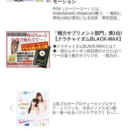
モーション
AGA（エージーエー）とは、
AndroGenetic Alopeciaの略で、一般的に
男性の頭が薄毛になる症状「男性型脱毛
症」のことです。AGA治療で重要なこと
は、「カウンセリングによる現状の把
握」「医学的観点によるAGA治療」「生
「精力サプリメント部門」第1位!
コンプレックス
活改善や...
【クラチャイダムBLACK-MAX】
◆クラチャイダムBLACK-MAXとは？
◆・朝からギンギン絶好調のマカとはパ
ワーの違う精力サプリです。・精力が出
ると言われているあのパワフル系アミノ
酸「アルギニン」がマカの2倍以上ありま
す。・これを飲めば、男の活力が漲りま
す。◆おススメ・ユ...
人気ブロガープロデュース☆プエラリ
ア・ミリフィカ、大豆イソフラボン配
合！食べれるバストケアサプリ【ハニー
ココ】