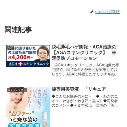
pikakichi2015
関連記事
脱毛薄毛ハゲ朗報・AGA治療の
AGA
【AGAスキンクリニック】 来
院促進プロモーション
「AGAスキンクリニック」AGA治療の専
門院で、99.4%の方が発毛を実感してお
ります。AGAに特価したオリジナルの発
毛プログラムで「発毛成長因子を補充
し、止まった成長シグナルを正常に戻し
ます。また、痛みを感じることなく治療
脇専用美容液 「リキュア」
コンプレックス
をする事が可能で...
◆こんなお悩みの人に・・◆・わきのニ
オイ・わきが・わき汗・黒ズミ◆開発者
のコメント◆今まで私は、女性の「美し
くありたい」という想いを叶えるための
化粧品開発を数多く手掛けてきました。
そんな中、表面的な化粧だけではなく
「ニオイも女性の輝きのひと...