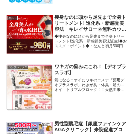
痩身なのに頭から足先まで全身ト
エステ
リートメント! 進化系・新感覚美
容法 キレイサローネ無料カウン
セリング来店プロモーション
◆痩身なのに頭から足先まで全身トリー
トメント!進化系・新感覚美容法誕生!◆お
ススメ・ポイント◆・なんと初月500円の
超お得なキャンペーンを大々的に展開!・
初月980円で受けられる5つのメニュー(1)
ヘッドスパ(2)RF吸引(3)ヒートマット...
ワキガの悩みにこれ！【デオプラ
コンプレックス
スラボ】
気になるニオイにワキのエステ『薬用デ
オプラスラボ』わきが臭・体臭・足のニ
オイ トリプルブロック！！天然由来成
分で97％のニオイをカット。有効成分の
「イソプロピルメチルフェノール」がわ
きが・汗臭の原因菌を予防します。デオ
プラスラボ
男性型脱毛症【銀座ファインケア
AGA
AGAクリニック】来院促進プロ