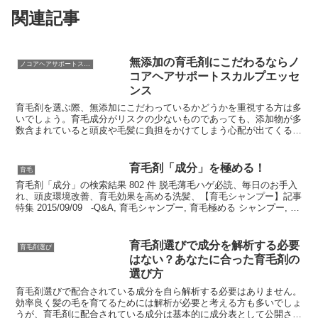
関連記事
無添加の育毛剤にこだわるならノ
ノコアヘアサポートスカルプエッセンス
コアヘアサポートスカルプエッセ
ンス
育毛剤を選ぶ際、無添加にこだわっているかどうかを重視する方は多
いでしょう。育毛成分がリスクの少ないものであっても、添加物が多
数含まれていると頭皮や毛髪に負担をかけてしまう心配が出てくるか
らです。無添加の育毛剤にこだわるなら、ノコアヘアサポー...
育毛剤「成分」を極める！
育毛
育毛剤「成分」の検索結果 802 件 脱毛薄毛ハゲ必読、毎日のお手入
れ、頭皮環境改善、育毛効果を高める洗髪、【育毛シャンプー】記事
特集 2015/09/09 -Q&A, 育毛シャンプー, 育毛極める シャンプー, 女
性今回のテーマは育毛...
育毛剤選びで成分を解析する必要
育毛剤選び
はない？あなたに合った育毛剤の
選び方
育毛剤選びで配合されている成分を自ら解析する必要はありません。
効率良く髪の毛を育てるためには解析が必要と考える方も多いでしょ
うが、育毛剤に配合されている成分は基本的に成分表として公開され