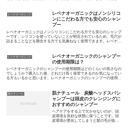
ています。成分表に記載されている成分をチェックしていけ...
レベナオーガニックはノンシリコ
レベナオーガニック
ンにこだわる方でも安心のシャン
プー
レベナオーガニックはノンシリコンにこだわる方でも安心のシャンプ
ーです。シリコンを使っていないことが明言されているため、毛穴が
詰まることなどを懸念する方でも気兼ねなく使用できます。レベナオ
ーガニックがノンシリコンだと髪のツヤに問題が出るのでは...
レベナオーガニックのシャンプー
レベナオーガニック
の使用期限は？
レベナオーガニックのシャンプーの使用期限はどのくらいの長さなの
でしょうか？購入した後、どれだけ長く保管できるのか気になってい
る方もいるかと思います。レベナオーガニックのシャンプーの使用期
限は、未開封の状態で製造日から3年間です。そのため使わ...
肌ナチュール 炭酸ヘッドスパシ
肌ナチュール
ャンプーは頭皮のクレンジングに
おすすめのシャンプー
ヘアケアをする上で欠かせないのが、頭
皮環境を良好な状態に保つことです。頭
皮環境が悪化してしまうと髪の毛が抜け
やすくなったり細くなったりしがちです