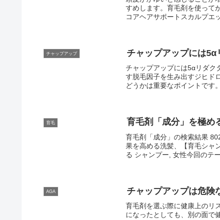
すめします。育毛剤を使って
コアヘアサポートスカルプエッ
チャップアップには5
チャップアップ
チャップアップには5αリダ
す脱毛因子を生み出すジヒド
どうかは重要なポイントです。
育毛剤「成分」を極め
育毛
育毛剤「成分」の検索結果 8
果を高める洗髪、【育毛シャンプー】
る シャンプー, 女性今回のテー
チャップアップは危険
AGA
育毛剤を選ぶ際に健康上のリ
になったとしても、別の面で