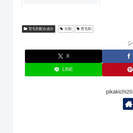
育毛剤配合成分
分類
育毛剤
シ
X
LINE
pikakic