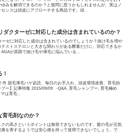
かゆみを解消できるのか？と疑問に思うかもしれませんが、実はノ
センスは頭皮にアプローチする商品です。頭...
αリダクターゼに対応した成分は含まれているのか？
クターゼに対応した成分は含まれているのでしょうか？抜け毛を増や
ロテストステロンと大きな関わりがある酵素だけに、対応できるか
AGAが原因で抜け毛や薄毛に悩んでいる...
る！
02 件 脱毛薄毛ハゲ必読、毎日のお手入れ、頭皮環境改善、育毛効
記事特集 2015/09/09 -Q&A, 育毛シャンプー, 育毛極め
マは育毛...
な育毛剤なのか？
スクの高さというポイントは無視できないものです。髪の毛が元気
健康を害するようでは安心感を持って使用できないでしょう。で