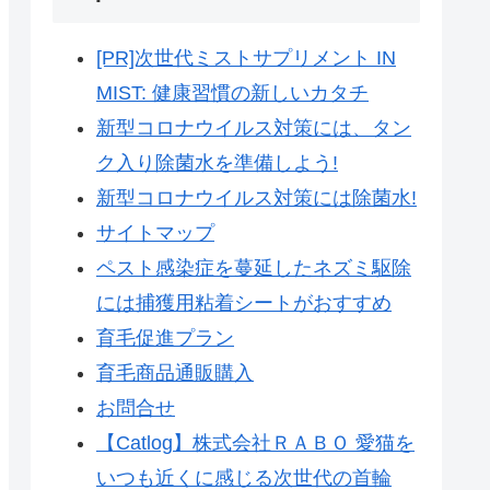
[PR]次世代ミストサプリメント IN
MIST: 健康習慣の新しいカタチ
新型コロナウイルス対策には、タン
ク入り除菌水を準備しよう!
新型コロナウイルス対策には除菌水!
サイトマップ
ペスト感染症を蔓延したネズミ駆除
には捕獲用粘着シートがおすすめ
育毛促進プラン
育毛商品通販購入
お問合せ
【Catlog】株式会社ＲＡＢＯ 愛猫を
いつも近くに感じる次世代の首輪