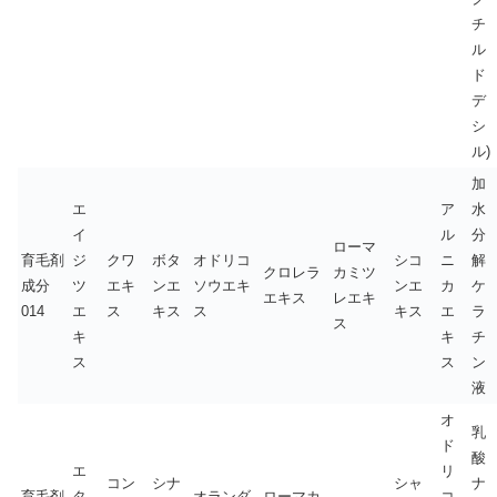
チ
ル
ド
デ
シ
ル)
加
エ
ア
水
イ
ル
分
ローマ
育毛剤
ジ
クワ
ボタ
オドリコ
シコ
ニ
解
クロレラ
カミツ
成分
ツ
エキ
ンエ
ソウエキ
ンエ
カ
ケ
エキス
レエキ
014
エ
ス
キス
ス
キス
エ
ラ
ス
キ
キ
チ
ス
ス
ン
液
オ
乳
ド
酸
エ
リ
コン
シナ
シャ
ナ
育毛剤
タ
オランダ
ローマカ
コ