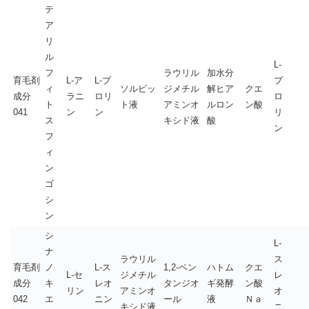
テ
ア
リ
ル
L-
フ
ラウリル
加水分
育毛剤
L-ア
L-プ
プ
ィ
ソルビッ
ジメチル
解ヒア
クエ
成分
ラニ
ロリ
ロ
ト
ト液
アミンオ
ルロン
ン酸
041
ン
ン
リ
ス
キシド液
酸
ン
フ
ィ
ン
ゴ
シ
ン
シ
L-
ナ
ラウリル
ス
育毛剤
ノ
L-ス
1,2-ペン
ハトム
クエ
L-セ
ジメチル
レ
成分
キ
レオ
タンジオ
ギ発酵
ン酸
リン
アミンオ
オ
042
エ
ニン
ール
液
Ｎａ
キシド液
ニ