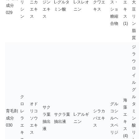
リ
ニカ
ジン
L-グルタ
L-スレオ
クワエ
ス・
エ
大
成分
シ
エキ
エキ
ミン酸
ニン
キス
ショ
キ
豆
029
ン
ス
ス
糖縮
ス
リ
合物
(1)
ン
脂
質
ジ
ラ
ウ
ロ
イ
ル
グ
ク
ル
海
ロ
オド
グル
タ
サク
藻
育毛剤
レ
リコ
シラカ
コシ
ミ
ラ葉
サクラ葉
L-アルギ
エ
成分
ラ
ソウ
バエキ
ルヘ
ン
抽出
抽出液
ニン
キ
030
エ
エキ
ス
スペ
酸
液
ス
キ
ス
リジ
リ
(4)