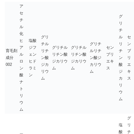
ア
セ
グ
チ
リ
ル
チ
化
グリ
ル
セ
ヒ
塩酸
チル
グリチ
リ
ン
ア
ジフ
グリチル
グリチル
セン
育毛剤
リチ
ルリチ
チ
ブ
ル
ェン
リチン酸
リチン酸
ブリ
成分
ン酸
ン酸ジ
ン
リ
ロ
ヒド
ジカリウ
ジカリウ
エキ
002
ジカ
カリウ
酸
エ
ン
ラミ
ム
ム
ス
リウ
ム
ジ
キ
酸
ン
ム
カ
ス
ナ
リ
ト
ウ
リ
ム
ウ
ム
グ
塩
リ
酸
チ