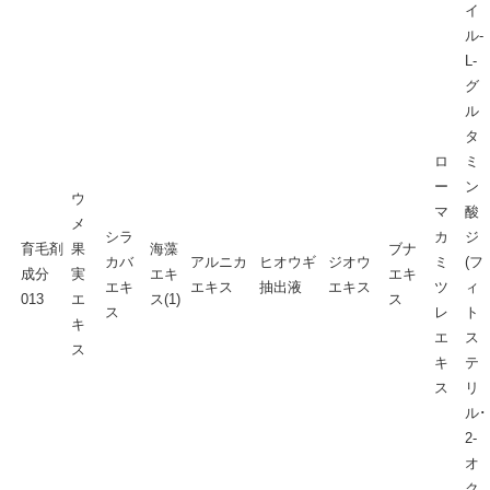
イ
ル-
L-
グ
ル
タ
ロ
ミ
ー
ン
ウ
マ
酸
メ
シラ
カ
ジ
育毛剤
果
海藻
ブナ
カバ
アルニカ
ヒオウギ
ジオウ
ミ
(フ
成分
実
エキ
エキ
エキ
エキス
抽出液
エキス
ツ
ィ
013
エ
ス(1)
ス
ス
レ
ト
キ
エ
ス
ス
キ
テ
ス
リ
ル･
2-
オ
ク