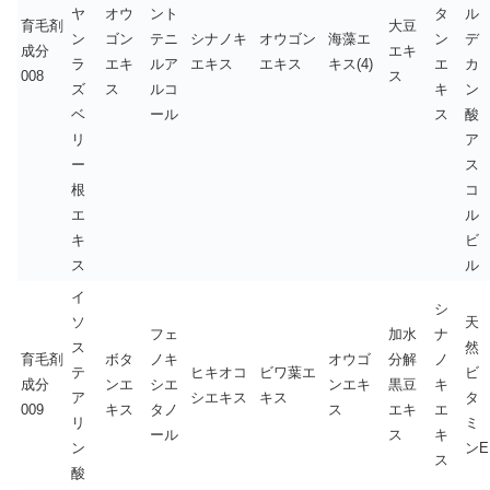
ヤ
オウ
ント
タ
ル
育毛剤
大豆
ン
ゴン
テニ
シナノキ
オウゴン
海藻エ
ン
デ
成分
エキ
ラ
エキ
ルア
エキス
エキス
キス(4)
エ
カ
008
ス
ズ
ス
ルコ
キ
ン
ベ
ール
ス
酸
リ
ア
ー
ス
根
コ
エ
ル
キ
ビ
ス
ル
イ
シ
ソ
天
フェ
加水
ナ
ス
然
育毛剤
ボタ
ノキ
オウゴ
分解
ノ
テ
ヒキオコ
ビワ葉エ
ビ
成分
ンエ
シエ
ンエキ
黒豆
キ
ア
シエキス
キス
タ
009
キス
タノ
ス
エキ
エ
リ
ミ
ール
ス
キ
ン
ンE
ス
酸