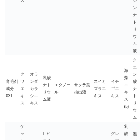
ス
シ
ン
ナ
ト
リ
ウ
ム
液
ク
エ
海
ク
オラ
ン
乳酸
藻
育毛剤
ワ
ンダ
スイカ
イチ
酸
ナト
エタノー
サクラ葉
エ
成分
エ
カラ
ズラエ
ゴエ
ナ
リウ
ル
抽出液
キ
031
キ
シエ
キス
キス
ト
ム液
ス
ス
キス
リ
(5)
ウ
ム
ゲ
乳
ッ
L-ピ
グレ
酸
無