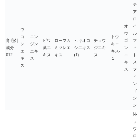
テ
ア
ロ
オ
イ
ウ
ウ
ル
コ
ニン
トウ
育毛剤
ビワ
ローマカ
ヒキオコ
チョウ
ゴ
フ
ン
ジン
キエ
成分
葉エ
ミツレエ
シエキス
ジエキ
ン
ィ
エ
エキ
キス-
012
キス
キス
(1)
ス
エ
ト
キ
ス
１
キ
ス
ス
ス
フ
ィ
ン
ゴ
シ
ン
N-
ラ
ウ
ロ