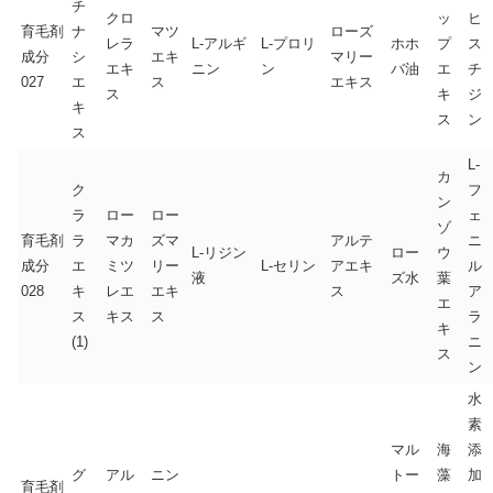
チ
クロ
ッ
ヒ
育毛剤
ナ
マツ
ローズ
レラ
L-アルギ
L-プロリ
ホホ
プ
ス
成分
シ
エキ
マリー
エキ
ニン
ン
バ油
エ
チ
027
エ
ス
エキス
ス
キ
ジ
キ
ス
ン
ス
L-
カ
ク
フ
ン
ラ
ロー
ロー
ェ
ゾ
育毛剤
ラ
マカ
ズマ
アルテ
ニ
L-リジン
ロー
ウ
成分
エ
ミツ
リー
L-セリン
アエキ
ル
液
ズ水
葉
028
キ
レエ
エキ
ス
ア
エ
ス
キス
ス
ラ
キ
(1)
ニ
ス
ン
水
素
マル
海
添
グ
アル
ニン
トー
藻
加
育毛剤