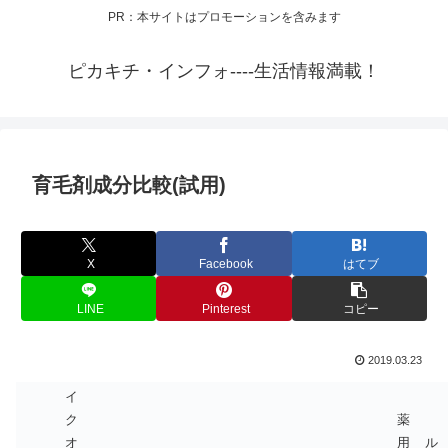
PR：本サイトはプロモーションを含みます
ピカキチ・インフォ----生活情報満載！
育毛剤成分比較(試用)
X
Facebook
はてブ
LINE
Pinterest
コピー
2019.03.23
イ
ク
薬
オ
用
ル