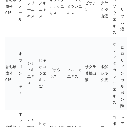
フリ
ノキ
ビオチ
クヤ
ト
成分
ノ
カラシエ
ミツレエ
ソ
ーエ
エキ
ン
ク浸
リ
015
ー
キス
キス
ウ
キス
ス
出液
ウ
ル
エ
ム
キ
液
ス
L-
オ
ピ
ラ
オ
ロ
ン
ウ
ヒキ
リ
シナ
ダ
育毛剤
ゴ
オコ
サクラ
水解
ド
ノキ
ゴボウエ
アルニカ
カ
成分
ン
シエ
葉抽出
シル
ン
エキ
キス
エキス
ラ
016
エ
キス
液
ク液
カ
ス
シ
キ
(1)
ル
エ
ス
ボ
キ
ン
ス
酸
オ
ゴ
L-
ウ
ヒキ
ヒオ
ボ
ア