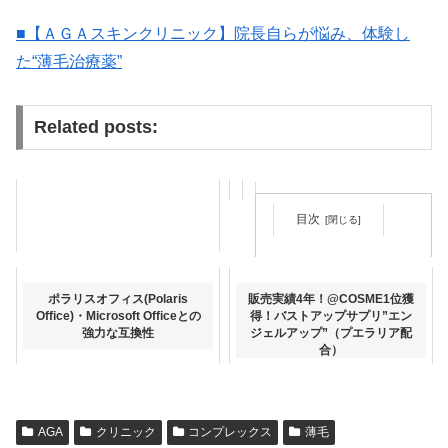
■【ＡＧＡスキンクリニック】院長自らが悩み、体験し
た“薄毛治療薬”
Related posts:
目次
プエラリア配合の高級バストケ
ポラリスオフィス(Polaris
販売実績4年！@COSME1位獲
アサプリ「ピーチアップ」
Office)・Microsoft Officeとの
得！バストアップサプリ”エン
強力な互換性
ジェルアップ”（プエラリア配
合）
AGA
クリニック
コンプレックス
薄毛