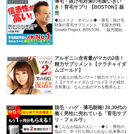
薄毛・抜け毛対策の毛髪いきい
エイジングケア
き！育毛サプリ 【BOSTON】販
売
◆おススメ・ポイント◆・薄毛・抜け毛
対策の育毛サプリメント「毛髪大作戦
Growth Project. BOSTON」・販売開始以
来、年齢性別問わず多くの方にご愛用し
ていただいている育毛サプリメント!・何
をやっても効果が無かった方のため
に、...
アルギニン含有量がマカの2倍！
コンプレックス
精力サプリメント【クラチャイダ
ムゴールド】
マカ超えの強力パワー！精力サプリメン
ト【クラチャイダムゴールド】その成分
含有量は、なんとあのマカを数倍も上回
る強力パワー。年齢を感じはじめてい
る、本気で体の改善を考えている男性に
は、知っておくべき若さを漲らせる貴重
な天然素材でつくられた今年...
脱毛・ハゲ・薄毛朗報! 20,30代の
AGA
働く男性に売れている「育毛サプ
リ・フェルサ」
◆こんなお悩みの人に・・◆１．男性の
悩みで、中々打ち明けられない出来事の1