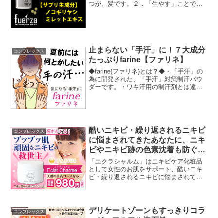
つが、髪です。２．「生やす」ことでは
なく「育てる」事に着目。３．何もない
ところで0から成長を促す事が、「生や
す」。４．今あるものを維持し、成長さ
せることが、「育てる」...
止まらない「手汗」に！７大成分
コンプレックス
たっぷりfarine【ファリネ】
◆farine(ファリネ)とは？◆・「手汗」の
為に開発された、「手汗」対策制汗パウ
ダーです。・ワキ汗用の制汗剤とは違っ
た成分と対策を取り、手汗のために開発
されました。◆おススメ・理由◆・現
在、定期コースでは、初回70%オフ、送
料無料、コンビ...
酷いニキビ・繰り返されるニキビ
コンプレックス
に悩まされてきたあなたに、ニキ
ビやニキビ跡の色素沈着も防ぐ
「Eclat Charme（エクラシャル
「エクラシャルム」はニキビケア化粧品
ム）」！！
として女性のお肌をサポート、酷いニキ
ビ・繰り返されるニキビに悩まされてき
たあなたに「Eclat Charme（エクラシャ
ルム）」！！酷いニキビ・繰り返される
ニキビに悩まされてきたあなたに「Eclat
Ch...
デリケートゾーンもすっきりコラ
コンプレックス