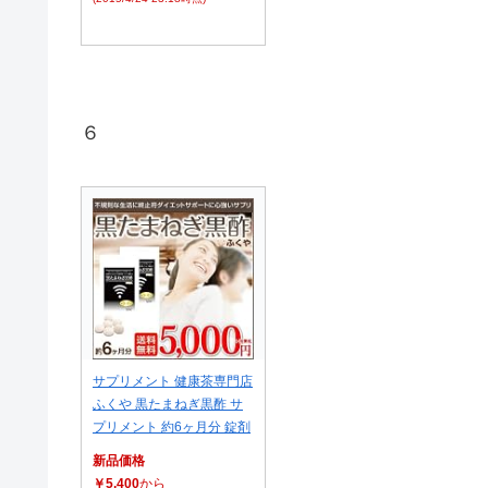
６
サプリメント 健康茶専門店
ふくや 黒たまねぎ黒酢 サ
プリメント 約6ヶ月分 錠剤
新品価格
￥5,400
から