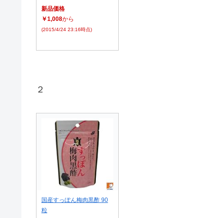
新品価格
￥1,008
から
(2015/4/24 23:16時点)
２
国産すっぽん梅肉黒酢 90
粒