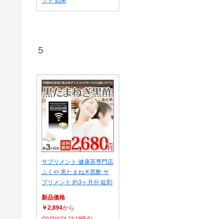
ット 効果
５
サプリメント 健康茶専門店
ふくや 黒たまねぎ黒酢 サ
プリメント 約3ヶ月分 錠剤
新品価格
￥2,894
から
(2015/4/24 23:18時点)