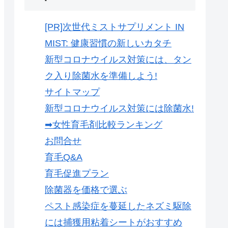
[PR]次世代ミストサプリメント IN
MIST: 健康習慣の新しいカタチ
新型コロナウイルス対策には、タン
ク入り除菌水を準備しよう!
サイトマップ
新型コロナウイルス対策には除菌水!
➡女性育毛剤比較ランキング
お問合せ
育毛Q&A
育毛促進プラン
除菌器を価格で選ぶ
ペスト感染症を蔓延したネズミ駆除
には捕獲用粘着シートがおすすめ