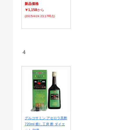
新品価格
￥1,158
から
(2015/4/24 23:17時点)
４
グルコサミン アセロラ黒酢
720ml 癒し工房 酢 ダイエ