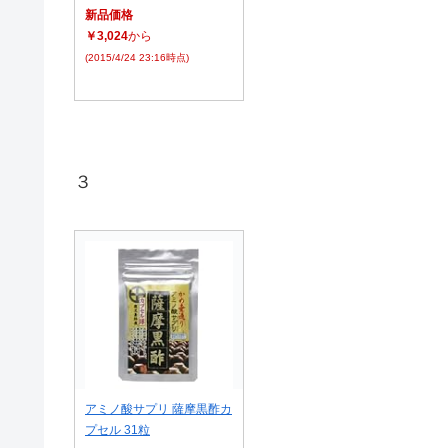
新品価格
￥3,024
から
(2015/4/24 23:16時点)
３
アミノ酸サプリ 薩摩黒酢カ
プセル 31粒