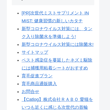
[PR]次世代ミストサプリメント IN
MIST: 健康習慣の新しいカタチ
新型コロナウイルス対策には、タン
ク入り除菌水を準備しよう!
新型コロナウイルス対策には除菌水!
サイトマップ
ペスト感染症を蔓延したネズミ駆除
には捕獲用粘着シートがおすすめ
育毛促進プラン
育毛商品通販購入
お問合せ
【Catlog】株式会社ＲＡＢＯ 愛猫を
いつも近くに感じる次世代の首輪