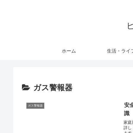
ホーム
生活・ライ
ガス警報器
安
ガス警報器
識
家庭
詳し
ます