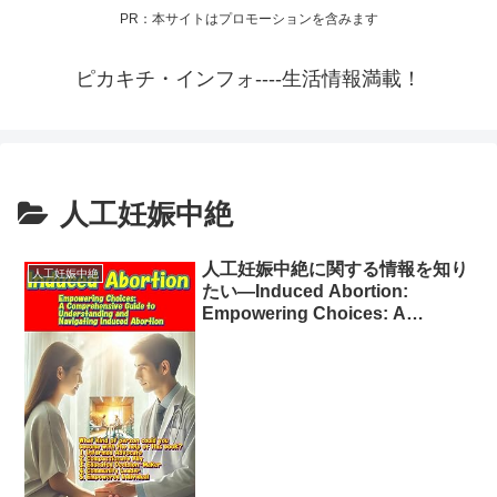
PR：本サイトはプロモーションを含みます
ピカキチ・インフォ----生活情報満載！
人工妊娠中絶
人工妊娠中絶に関する情報を知り
人工妊娠中絶
たい—Induced Abortion:
Empowering Choices: A
Comprehensive Guide to
Understanding and Navigating
Induced Abortion (English
Edition) Kindle版