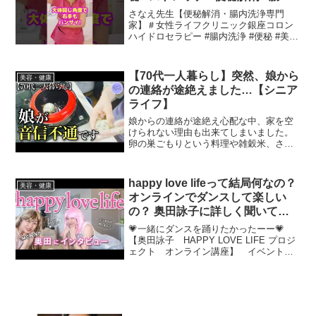
洗浄
さなえ先生【便秘解消・腸内洗浄専門
家】＃女性ライフクリニック銀座コロン
ハイドロセラピー #腸内洗浄 #便秘 #美容
#健康 #便秘解消 #ストレッチ #腸活 #齊
藤早苗 腸内洗浄（コロンハイドロセラピ
ー）に興味はあるけれど怖い不安と考え
【70代一人暮らし】突然、娘から
美容・健康
てい...
の連絡が途絶えました…【シニア
ライフ】
娘からの連絡が途絶え心配な中、家を空
けられない理由も出来てしまいました。
卵の巣ごもりという料理や雑穀米、さっ
ぱりサラダを作り、シャクヤクを生けな
がら娘の事を考えました。🍀低年金、借
家、独居未亡人の生活をありのままにお
happy love lifeって結局何なの？
美容・健康
届けしています。チャンネ...
オンラインでダンスして楽しい
の？ 奥田詠子に詳しく聞いてみ
た！【#一緒にダンス/#心/#から
💗一緒にダンスを踊りたかったーー💗
だ/#お肌/#美容/#旅/#zoom】
【奥田詠子 HAPPY LOVE LIFE プロジ
ェクト オンライン講座】 イベント日
時 2023.6.21(水)20:00～21:30頃まで
毎月月末頃開催中お申し込みはこちらか
ら ログインなしで簡単に...