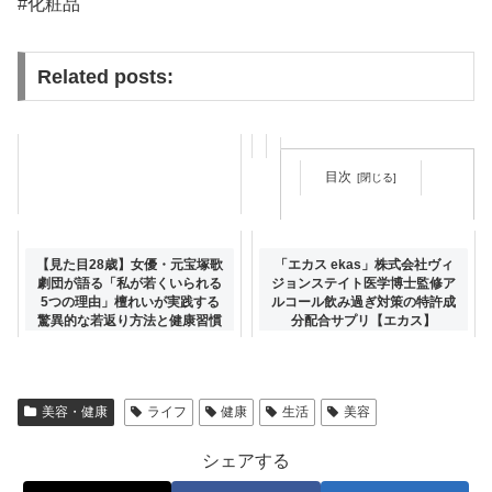
#化粧品
Related posts:
目次
『刺さない美容鍼ですべてを上
【見た目28歳】女優・元宝塚歌
「エカス ekas」株式会社ヴィ
げる！』光本朱美 口元のシワ
劇団が語る「私が若くいられる
ジョンステイト医学博士監修ア
編
5つの理由」檀れいが実践する
ルコール飲み過ぎ対策の特許成
驚異的な若返り方法と健康習慣
分配合サプリ【エカス】
美容・健康
ライフ
健康
生活
美容
シェアする