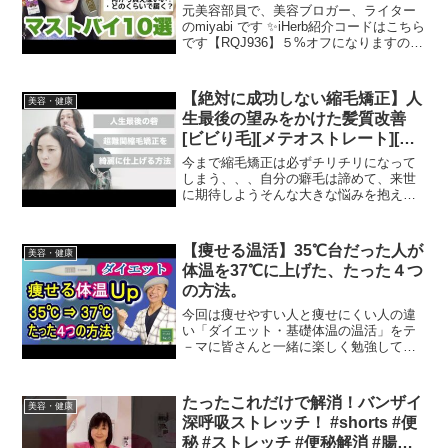
元美容部員で、美容ブロガー、ライター
のmiyabi です ‎✨iHerb紹介コードはこちら
です【RQJ936】５%オフになりますので
よろしければお使いください🌿🙏🏻※価
格は全て購入時です🌿Simply Organic🌿
アルターエコ🌿Whol...
【絶対に成功しない縮毛矯正】人
美容・健康
生最後の望みをかけた髪質改善
[ビビり毛][メテオストレート][美
容室失敗][40代50代髪型]
今まで縮毛矯正は必ずチリチリになって
しまう、、、自分の癖毛は諦めて、来世
に期待しようそんな大きな悩みを抱えた
女性を新開発の薬剤で、劇的変化！！！
※3月15日時点まだ新薬剤の詳細はご紹介
することができませんでした4月頭には、
【痩せる温活】35℃台だった人が
美容・健康
ご紹介できると思い...
体温を37℃に上げた、たった４つ
の方法。
今回は痩せやすい人と痩せにくい人の違
い「ダイエット・基礎体温の温活」をテ
－マに皆さんと一緒に楽しく勉強してい
きたいと思います。この動画では「基礎
体温と低体温」「低体温で見られるダイ
エット.健康への影響」「低体温の原因」
たったこれだけで解消！バンザイ
美容・健康
「低体温の改善方法とメ...
深呼吸ストレッチ！ #shorts #便
秘 #ストレッチ #便秘解消 #腸内