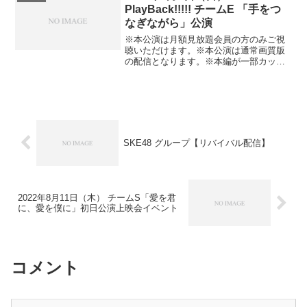
00:57～M2 手をつなぎながら 05:51～M3
PlayBack!!!!! チームE 「手をつ
デレラは騙されない 01:37:45～
Innocence 10:15～M4 強がり時計 14:25
なぎながら」公演
～MC 19:14～M5 愛しきナターシャ
36:56～M6 ここで一発 40:19～M7 初めて
※本公演は月額見放題会員の方のみご視
のジェリービーンズ 44:19～M8 花占い
聴いただけます。※本公演は通常画質版
48:18～M9 ジッパー 53:00～M10 この世
の配信となります。※本編が一部カット
界が雪の中に埋もれる前に 57:06～MC
される場合があります。予めご了承くだ
01:00:47～M11 ダンスメドレー 01:06:34
さい。 TeamE 4th 「手をつなぎながら」
～MC 01:13:50～M12 オキドキ 01:26:46
公演M0 overture （SKE48 ver.） 00:03～
～M13 パレオはエメラルド 01:29:45～
M1 僕らの風 00:56～M2 マンゴーNo.2
M14 不器用太陽 01:35:31～M15 放課後レ
05:21～M3 手をつなぎながら 09:12～M4
ース 01:46:09～M16 チームS推し
チャイムはLOVE SONG 13:37～MC
01:49:56～松井珠理奈生誕祭 01:54:21～
17:26～M5 Glory days 33:28～M6 この胸
SKE48 グループ【リバイバル配信】
M17 僕は知っている 02:10:01～M18
のバーコード 38:23～M7 ウィンブルドン
Stand by you 02:15:07～
へ連れて行って 43:02～M8 雨のピアニス
ト 47:09～M9 チョコの行方 51:45～MC
56:29～M10 Innocence 01:01:02～M11 ロ
マンスロケット 01:05:12～M12 恋の傾向
2022年8月11日（木） チームS「愛を君
と対策 01:10:13～MC 01:14:45～M13 大
に、愛を僕に」初日公演上映会イベント
好き 01:26:00～M14 ロープの友情
01:34:06～M15 火曜日の夜、水曜日の朝
01:37:41～MC 01:44:37～M16 遠くにい
ても 01:46:18～
コメント