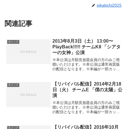
pikakichi2015
関連記事
2013年8月3日（土） 13:00〜
ボメック
PlayBack!!!!! チームKII 「シアタ
ーの女神」公演
※本公演は月額見放題会員の方のみご視
聴いただけます。※本公演は通常画質版
の配信となります。※本編が一部カット
される場合があります。予めご了承くだ
さい。TeamKII 4th 「シアターの女神」
公演M0 ロマンスかくれんぼ 00:17～M1
【リバイバル配信】2014年2月18
ボメック
overture （SKE48 ver.） 03:41～M2 勇気
日（火） チームE 「僕の太陽」公
のハンマー 04:35～M3 隕石の確率 08:50
演
～M4 愛のストリッパー 12:08～M5 シア
ターの女神 16:48～MC 20:57～M6 初恋
※本公演は月額見放題会員の方のみご視
よ こんにちは 39:06～M7 嵐の夜には
聴いただけます。※本公演は通常画質版
42:50～M8 キャンディー 47:50～M9 ロッ
の配信となります。※本編が一部カット
カールームボーイ 52:14～M10 夜風の仕
される場合があります。予めご了承くだ
業 55:23～MC 59:45～M11 １００メート
さい。TeamE 3rd 「僕の太陽」公演M0
ルコンビニ 01:05:09～M12 好き 好き 好
overture （SKE48 ver.） 00:03～M1
【リバイバル配信】2016年10月
ボメック
き 01:09:00～M13 サヨナラのカナシバリ