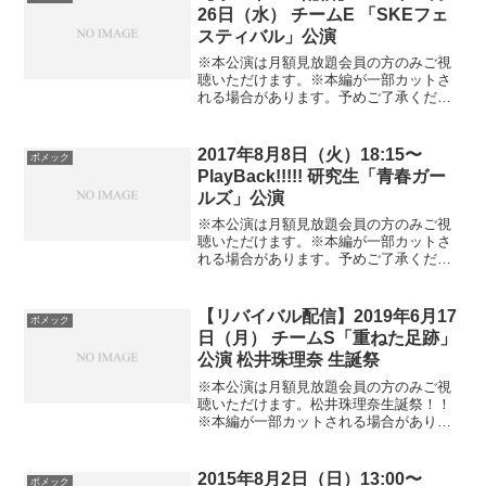
Dreamin' girls 00:58～M2 RUN RUN RUN
26日（水） チームE 「SKEフェ
01:13:29～MC 01:17:58～M14 潮風の招
02:39～M3 未来の果実 06:29～M4 ビバ！
待状 01:29:13～M15 オネストマン
スティバル」公演
ハリケーン 11:22～MC 15:19～M5 アイ
01:33:47～M16 チームKII推し 01:37:40～
ドルなんて呼ばないで 31:24～M6 僕とジ
※本公演は月額見放題会員の方のみご視
M17 美しい稲妻 01:42:44～M18 2人だけ
ュリエットとジェットコースター 36:35
聴いただけます。※本編が一部カットさ
のパレード 01:45:20～M19 僕たちの紙飛
～M7 ヒグラシノコイ 40:52～M8 愛しさ
れる場合があります。予めご了承くださ
行機 01:49:57～
のdefense 44:59～M9 向日葵 48:50～MC
い。TeamE 5th 「SKEフェスティバル」
54:02～M10 竹内先輩 58:49～M11 そんな
公演M0 overture （SKE48 ver.） 00:03～
こんなわけで 01:03:01～M12 デジャビュ
M1 重力シンパシー 00:58～M2 キミが思
2017年8月8日（火）18:15〜
ボメック
01:06:47～MC 01:10:45～M13 夕陽を見
っているより… 04:27～M3 ほっぺ、ツネ
PlayBack!!!!! 研究生「青春ガー
ているか？ 01:13:53～M14 Lay down
ル 07:58～M4 SKEフェスティバル 12:13
01:23:14～MC 01:28:07～M15 賛成カワ
ルズ」公演
～MC 16:25～M5 お手上げララバイ
イイ！ 01:41:25～M16 BINGO! 01:46:24
34:02～M6 君のＣ/Ｗ 38:04～M7 涙に沈
※本公演は月額見放題会員の方のみご視
～M17 僕の太陽 01:50:30～
む太陽 41:33～M8 ハングリーライオン
聴いただけます。※本編が一部カットさ
45:41～M9 1994年の雷鳴 50:05～MC
れる場合があります。予めご了承くださ
53:56～M10 バラの儀式 59:36～M11 女神
い。 研究生 「青春ガールズ」公演M0
はどこで微笑む？ 01:03:50～MC
overture (SKE48 ver.) 00:04～M1 青春ガ
01:08:08～M12 ハートのベクトル
ールズ 00:57～M2 ビーチサンダル 05:45
【リバイバル配信】2019年6月17
ボメック
01:19:46～M13 キンモクセイ 01:25:25～
～M3 君が星になるまで 10:21～MC
日（月） チームS「重ねた足跡」
M14 恋のお縄 01:32:25～M15 美しい狩り
14:38～M4 Blue rose 27:45～M5 禁じら
01:35:22～MC 01:40:17～ M16 金の愛、
公演 松井珠理奈 生誕祭
れた二人 32:20～M6 雨の動物園 36:43～
銀の愛 01:44:05～M17 未来が目に染みる
MC 41:20～M7 ふしだらな夏 45:55～M8
※本公演は月額見放題会員の方のみご視
01:48:12～
Don't disturb！ 50:09～M9 Virgin love
聴いただけます。松井珠理奈生誕祭！！
55:01～M10 日付変更線 59:12～MC
※本編が一部カットされる場合がありま
01:03:55～M11 僕の打ち上げ花火
す。予めご了承ください。TeamS 6th
01:12:42～M12 約束よ 01:21:27～M13 転
「重ねた足跡」公演 M0 overture
がる石になれ 01:25:48～M14 意外にマン
（SKE48 ver.） 00:03～M1 Gonna Jump
2015年8月2日（日）13:00〜
ボメック
ゴー 01:30:38～MC 01:33:20～M15 シン