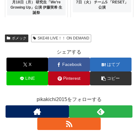
PlayBack!!!!! チームKII 「シア
月18日（月） 研究生「We’re
7日（火） チームS 「RESET」
ターの女神」公演
Growing Up」公演 伊藤実希 生
公演
誕祭
ボメック
SKE48 LIVE！！ ON DEMAND
シェアする
X
Facebook
はてブ
LINE
Pinterest
コピー
pikakichi2015をフォローする