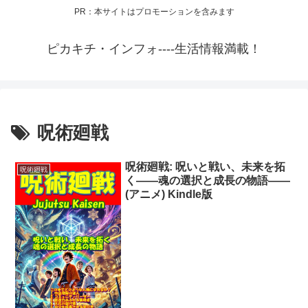
PR：本サイトはプロモーションを含みます
ピカキチ・インフォ----生活情報満載！
呪術廻戦
呪術廻戦: 呪いと戦い、未来を拓
呪術廻戦
く――魂の選択と成長の物語――
(アニメ) Kindle版