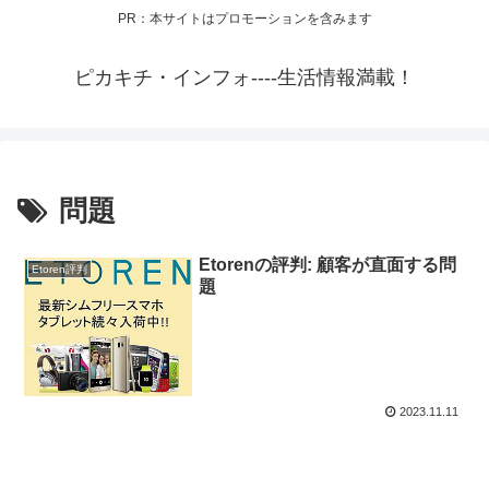
PR：本サイトはプロモーションを含みます
ピカキチ・インフォ----生活情報満載！
問題
Etorenの評判: 顧客が直面する問
Etoren評判
題
2023.11.11