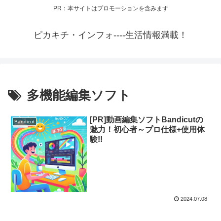
PR：本サイトはプロモーションを含みます
ピカキチ・インフォ----生活情報満載！
多機能編集ソフト
[PR]動画編集ソフトBandicutの
Bandicut
魅力！初心者～プロ仕様+使用体
験!!
2024.07.08