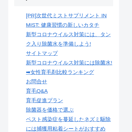
[PR]次世代ミストサプリメント IN
MIST: 健康習慣の新しいカタチ
新型コロナウイルス対策には、タン
ク入り除菌水を準備しよう!
サイトマップ
新型コロナウイルス対策には除菌水!
➡女性育毛剤比較ランキング
お問合せ
育毛Q&A
育毛促進プラン
除菌器を価格で選ぶ
ペスト感染症を蔓延したネズミ駆除
には捕獲用粘着シートがおすすめ