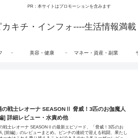
PR：本サイトはプロモーションを含みます
ピカキチ・インフォ----生活情報満載
フ
美容・健康
マネー・資産・副業
陽の戦士レオーナ SEASONⅡ 脅威！3匹のお伽魔人
前編] 詳細レビュー・水責め他
の戦士レオーナ SEASONⅡの最新エピソード、「脅威！3匹のお
人 [前編]」のレビューまとめ。ピンチの連続で迎える戦闘、果たし
オーナはこれを乗り越えることができるのか？各ユーザーレビュ