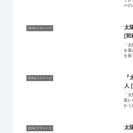
ーの
太
ZENピクチャーズ
[
「太
を基
を探
『
ZENピクチャーズ
人
「太
底レ
かう
太
ZENピクチャーズ