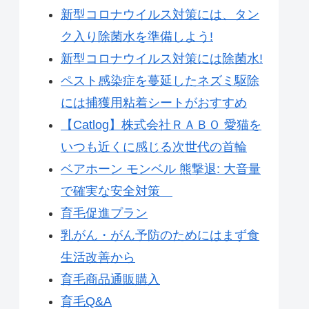
新型コロナウイルス対策には、タン
ク入り除菌水を準備しよう!
新型コロナウイルス対策には除菌水!
ペスト感染症を蔓延したネズミ駆除
には捕獲用粘着シートがおすすめ
【Catlog】株式会社ＲＡＢＯ 愛猫を
いつも近くに感じる次世代の首輪
ベアホーン モンベル 熊撃退: 大音量
で確実な安全対策
育毛促進プラン
乳がん・がん予防のためにはまず食
生活改善から
育毛商品通販購入
育毛Q&A