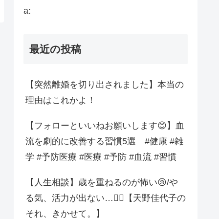
a:
最近の投稿
【突然離婚を切り出されました】本当の
理由はこれかよ！
【フォローといいねお願いします😊】血
流を劇的に改善する習慣5選 #健康 #雑
学 #予防医療 #医療 #予防 #血流 #習慣
【人生相談】歳を重ねるのが怖い😢/や
る気、活力が出ない…😮‍💨【天野佳代子の
それ、きかせて。】