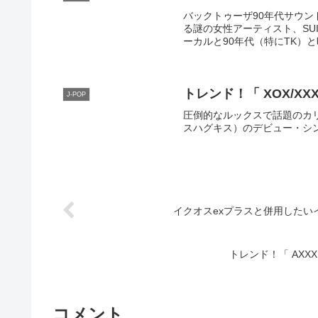
バックトゥーザ90年代サウンド
る謎の女性アーティスト、SUIS
ーカルと90年代（特にTK）
む！
トレンド！「 XOX/X
J-POP
圧倒的なルックスで話題のカリ
スハグキス）のデビュー・シ
イクオスexプラスと併用したい
トレンド！「 AXXX
コメント