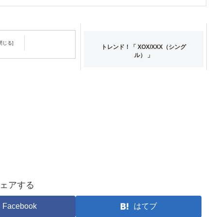
トレンド！「 XOX/XXX（シング
ル） 」
SUISAI
H/SUISAI.EP（アルバ
ェアする
Facebook
はてブ