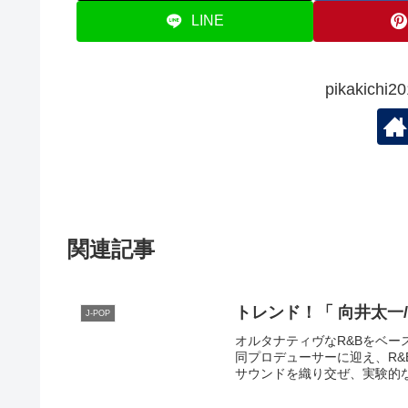
LINE
pikakic
関連記事
トレンド！「 向井太一/
J-POP
オルタナティヴなR&Bをベース
同プロデューサーに迎え、R
サウンドを織り交ぜ、実験的