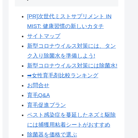
[PR]次世代ミストサプリメント IN
MIST: 健康習慣の新しいカタチ
サイトマップ
新型コロナウイルス対策には、タン
ク入り除菌水を準備しよう!
新型コロナウイルス対策には除菌水!
➡女性育毛剤比較ランキング
お問合せ
育毛Q&A
育毛促進プラン
ペスト感染症を蔓延したネズミ駆除
には捕獲用粘着シートがおすすめ
除菌器を価格で選ぶ