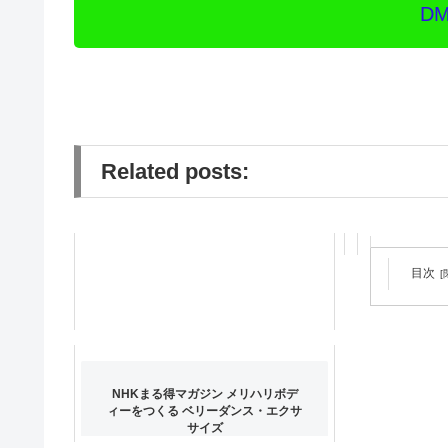
D
Related posts:
目次
【ウェーブ
ング】〜内
す〜
NHKまる得マガジン メリハリボデ
ィーをつくる ベリーダンス・エクサ
サイズ