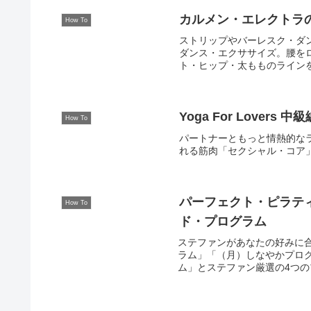
カルメン・エレクトラのセ
How To
ストリップやバーレスク・ダ
ダンス・エクササイズ。腰を
ト・ヒップ・太もものライン
信をもって楽しく踊れば、い
Yoga For Lovers 中級
How To
パートナーともっと情熱的な
れる筋肉「セクシャル・コア
パーフェクト・ピラティス
How To
ド・プログラム
ステファンがあなたの好みに
ラム」「（月）しなやかプロ
ム」とステファン厳選の4つの
的・コンディション・気分に
楽しんで頂きます。