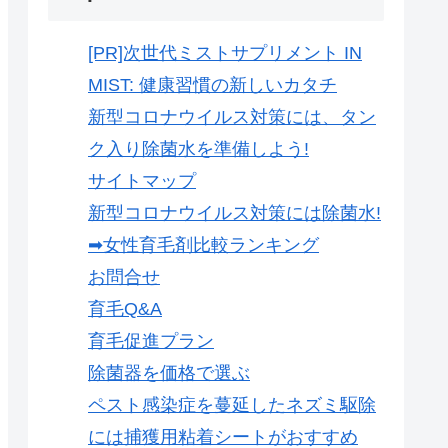
[PR]次世代ミストサプリメント IN
MIST: 健康習慣の新しいカタチ
新型コロナウイルス対策には、タン
ク入り除菌水を準備しよう!
サイトマップ
新型コロナウイルス対策には除菌水!
➡女性育毛剤比較ランキング
お問合せ
育毛Q&A
育毛促進プラン
除菌器を価格で選ぶ
ペスト感染症を蔓延したネズミ駆除
には捕獲用粘着シートがおすすめ