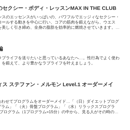
クシー・ボディ・レッスンMAX IN THE CLUB
ンスのエッセンスがいっぱいの、パワフルでエッジィなセクシー・
ロールする動きを中心に行い、コアの筋肉を鍛えながら、ウエス
を美しく引き締め、全身の脂肪を効率的に燃焼させていきます。自
つの間にか「あなたらしい」強くてしなやかなボディに！
編
ラブライフを送りたいと思っているあなたへ…。性行為でよく使わ
」を鍛えて、より豊かなラブライフを叶えましょう。
 ステファン・メルモン Level.1 オーダーメイ
合わせてプログラムをオーダーメイド…「（日）ダイエットプログ
グラム」「（火）骨盤プログラム」「（水）リラックスプログラ
プログラム（1プログラム=15分）の中から、見る人がその時の目
よってプログラムをチョイス。オーダーメイド感覚でピラティスを