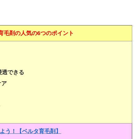
育毛剤の人気の6つのポイント
浸透できる
ケア
ト
よう！【ベルタ育毛剤】