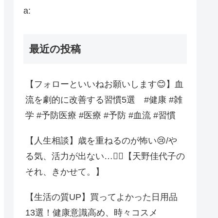
a:
最近の投稿
【フォローといいねお願いします😊】血
流を劇的に改善する習慣5選 #健康 #雑
学 #予防医療 #医療 #予防 #血流 #習慣
【人生相談】歳を重ねるのが怖い😢/や
る気、活力が出ない…😮‍💨【天野佳代子の
それ、きかせて。】
【生活の質UP】買ってよかった日用品
13選！健康意識高め、時々コスメ