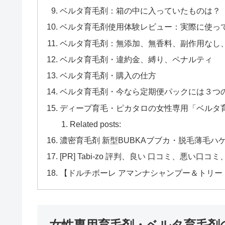
ベルタ育毛剤：箱の中に入っていたものは？
ベルタ育毛剤使用体験レビュー：実際に使っ
ベルタ育毛剤：無添加、無香料、副作用なし
ベルタ育毛剤・違約金、縛り、ペナルティ
ベルタ育毛剤・購入の仕方
ベルタ育毛剤・今なら定期便パックには３つ
ディープ育毛・ピカタロの女性専用「ベルタ
Related posts:
濃密育毛剤 新型BUBKAブブカ・脱毛薄毛
[PR] Tabi-zo 評判、良い 口コミ、悪い
【ドルチボーレ アマンナシャンプー＆トリ
女性専用育毛剤・ベルタ育毛剤