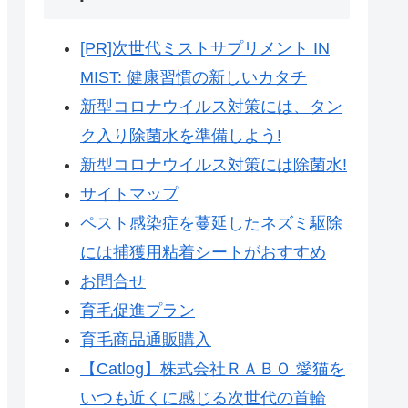
[PR]次世代ミストサプリメント IN
MIST: 健康習慣の新しいカタチ
新型コロナウイルス対策には、タン
ク入り除菌水を準備しよう!
新型コロナウイルス対策には除菌水!
サイトマップ
ペスト感染症を蔓延したネズミ駆除
には捕獲用粘着シートがおすすめ
お問合せ
育毛促進プラン
育毛商品通販購入
【Catlog】株式会社ＲＡＢＯ 愛猫を
いつも近くに感じる次世代の首輪