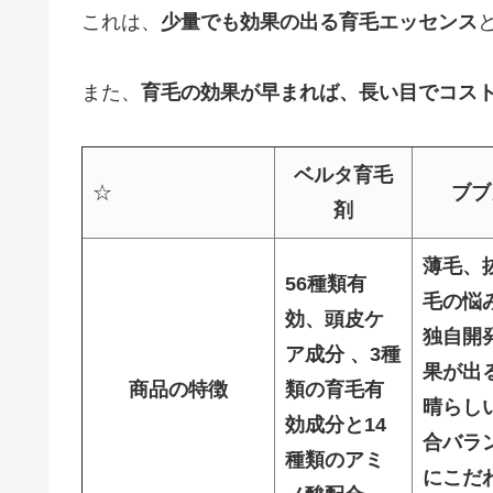
これは、
少量でも効果の出る育毛エッセンス
また、
育毛の効果が早まれば、長い目でコス
ベルタ育毛
☆
ブブ
剤
薄毛、
56種類有
毛の悩
効、頭皮ケ
独自開
ア成分 、
3種
果が出る
商品の特徴
類の育毛有
晴らし
効成分と14
合バラ
種類のアミ
にこだ