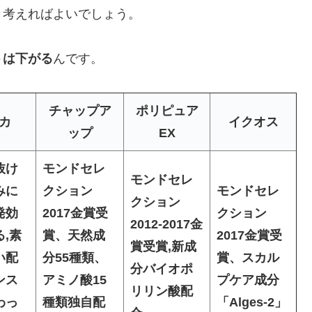
と考えればよいでしょう。
トは下がる
んです。
チャップア
ポリピュア
カ
イクオス
ップ
EX
抜け
モンドセレ
モンドセレ
みに
クション
モンドセレ
クション
発効
2017金賞受
クション
2012-2017金
,素
賞、天然成
2017金賞受
賞受賞,新成
い配
分55種類、
賞、スカル
分バイオポ
ンス
アミノ酸15
プケア成分
リリン酸配
わっ
種類独自配
「Alges-2」